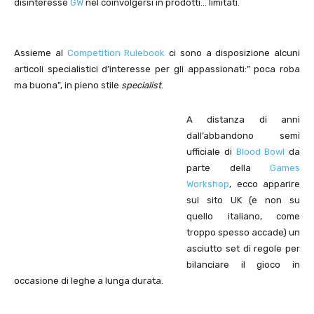
disinteresse
GW
nel coinvolgersi in prodotti… limitati.
Assieme al
Competition Rulebook
ci sono a disposizione alcuni
articoli specialistici d’interesse per gli appassionati:” poca roba
ma buona”, in pieno stile
specialist
.
A distanza di anni
dall’abbandono semi
ufficiale di
Blood Bowl
da
parte della
Games
Workshop
, ecco apparire
sul sito UK (e non su
quello italiano, come
troppo spesso accade) un
asciutto set di regole per
bilanciare il gioco in
occasione di leghe a lunga durata.