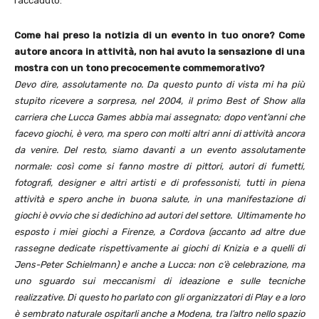
l’accaduto:
Come hai preso la notizia di un evento in tuo onore? Come
autore ancora in attività, non hai avuto la sensazione di una
mostra con un tono precocemente commemorativo?
Devo dire, assolutamente no. Da questo punto di vista mi ha più
stupito ricevere a sorpresa, nel 2004, il primo Best of Show alla
carriera che Lucca Games abbia mai assegnato; dopo vent’anni che
facevo giochi, è vero, ma spero con molti altri anni di attività ancora
da venire. Del resto, siamo davanti a un evento assolutamente
normale: così come si fanno mostre di pittori, autori di fumetti,
fotografi, designer e altri artisti e di professonisti, tutti in piena
attività e spero anche in buona salute, in una manifestazione di
giochi è ovvio che si dedichino ad autori del settore. Ultimamente ho
esposto i miei giochi a Firenze, a Cordova (accanto ad altre due
rassegne dedicate rispettivamente ai giochi di Knizia e a quelli di
Jens-Peter Schielmann) e anche a Lucca: non c’è celebrazione, ma
uno sguardo sui meccanismi di ideazione e sulle tecniche
realizzative. Di questo ho parlato con gli organizzatori di Play e a loro
è sembrato naturale ospitarli anche a Modena, tra l’altro nello spazio