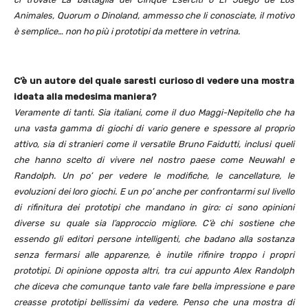
Animales, Quorum o Dinoland, ammesso che li conosciate, il motivo
è semplice… non ho più i prototipi da mettere in vetrina.
C’è un autore del quale saresti curioso di vedere una mostra
ideata alla medesima maniera?
Veramente di tanti. Sia italiani, come il duo Maggi-Nepitello che ha
una vasta gamma di giochi di vario genere e spessore al proprio
attivo, sia di stranieri come il versatile Bruno Faidutti, inclusi queli
che hanno scelto di vivere nel nostro paese come Neuwahl e
Randolph. Un po’ per vedere le modifiche, le cancellature, le
evoluzioni dei loro giochi. E un po’ anche per confrontarmi sul livello
di rifinitura dei prototipi che mandano in giro: ci sono opinioni
diverse su quale sia l’approccio migliore. C’è chi sostiene che
essendo gli editori persone intelligenti, che badano alla sostanza
senza fermarsi alle apparenze, è inutile rifinire troppo i propri
prototipi. Di opinione opposta altri, tra cui appunto Alex Randolph
che diceva che comunque tanto vale fare bella impressione e pare
creasse prototipi bellissimi da vedere. Penso che una mostra di