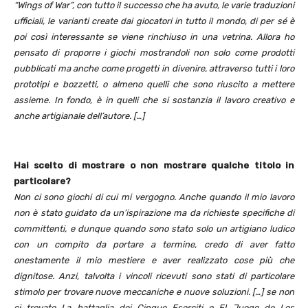
“Wings of War”, con tutto il successo che ha avuto, le varie traduzioni
ufficiali, le varianti create dai giocatori in tutto il mondo, di per sé è
poi così interessante se viene rinchiuso in una vetrina. Allora ho
pensato di proporre i giochi mostrandoli non solo come prodotti
pubblicati ma anche come progetti in divenire, attraverso tutti i loro
prototipi e bozzetti, o almeno quelli che sono riuscito a mettere
assieme. In fondo, è in quelli che si sostanzia il lavoro creativo e
anche artigianale dell’autore. […]
Hai scelto di mostrare o non mostrare qualche titolo in
particolare?
Non ci sono giochi di cui mi vergogno. Anche quando il mio lavoro
non è stato guidato da un’ispirazione ma da richieste specifiche di
committenti, e dunque quando sono stato solo un artigiano ludico
con un compito da portare a termine, credo di aver fatto
onestamente il mio mestiere e aver realizzato cose più che
dignitose. Anzi, talvolta i vincoli ricevuti sono stati di particolare
stimolo per trovare nuove meccaniche e nuove soluzioni. […] se non
ci trovate La battaglia dei Cinque Eserciti o El Juego de Los