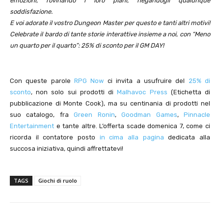
emozioni, rovinando i loro piani, negandogli qualunque
soddisfazione.
E voi adorate il vostro Dungeon Master per questo e tanti altri motivi!
Celebrate il bardo di tante storie interattive insieme a noi, con “Meno
un quarto per il quarto”: 25% di sconto per il GM DAY!
Con queste parole
RPG Now
ci invita a usufruire del
25% di
sconto
, non solo sui prodotti di
Malhavoc Press
(Etichetta di
pubblicazione di Monte Cook), ma su centinania di prodotti nel
suo catalogo, fra
Green Ronin
,
Goodman Games
,
Pinnacle
Entertainment
e tante altre. L’offerta scade domenica 7, come ci
ricorda il contatore posto
in cima alla pagina
dedicata alla
succosa iniziativa, quindi affrettatevi!
TAGS
Giochi di ruolo