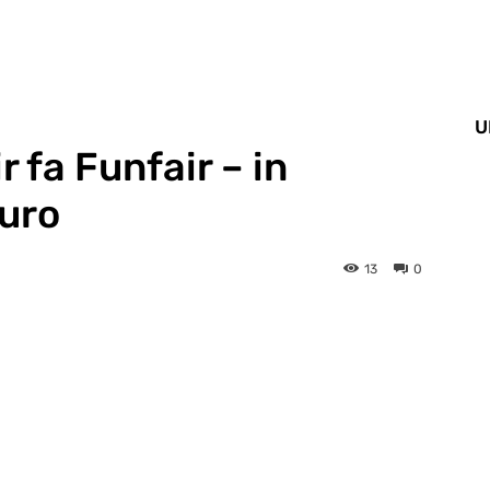
U
 fa Funfair – in
suro
13
0