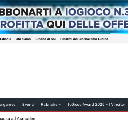
 Edicola
Chi siamo
Dicono di noi
Festival del Giornalismo Ludico
argames
Eventi
Rubriche
IoGioco Award 2025 – I Vincitori
 passa ad Asmodee