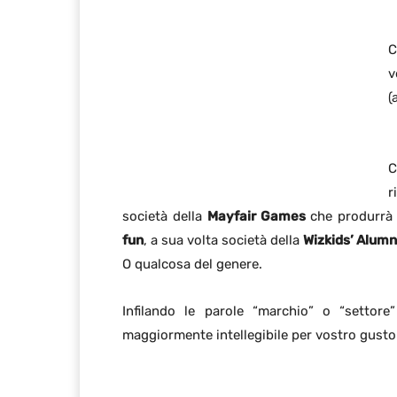
C
v
(
C
r
società della
Mayfair Games
che produrrà i
fun
, a sua volta società della
Wizkids’ Alumn
O qualcosa del genere.
Infilando le parole “marchio” o “settor
maggiormente intellegibile per vostro gusto