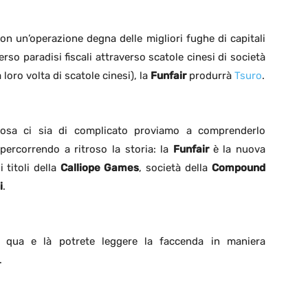
on un’operazione degna delle migliori fughe di capitali
erso paradisi fiscali attraverso scatole cinesi di società
a loro volta di scatole cinesi), la
Funfair
produrrà
Tsuro
.
osa ci sia di complicato proviamo a comprenderlo
ipercorrendo a ritroso la storia: la
Funfair
è la nuova
 titoli della
Calliope Games
, società della
Compound
i
.
e” qua e là potrete leggere la faccenda in maniera
.