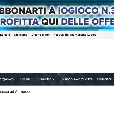
 Edicola
Chi siamo
Dicono di noi
Festival del Giornalismo Ludico
argames
Eventi
Rubriche
IoGioco Award 2025 – I Vincitori
 passa ad Asmodee