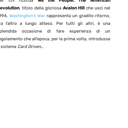
er chi ricorda
We the People: The American
evolution
, titolo della gloriosa
Avalon Hill
che uscì nel
994,
Washington’s War
rappresenta un gradito ritorno,
ra l’altro a lungo atteso. Per tutti gli altri, è una
plendida occasione di fare esperienza di un
egolamento che all’epoca, per la prima volta, introdusse
l sistema
Card Driven
…