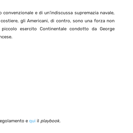
to convenzionale e di un’indiscussa supremazia navale,
 costiere, gli Americani, di contro, sono una forza non
l piccolo esercito Continentale condotto da George
ancese.
 regolamento e
qui
il
playbook
.