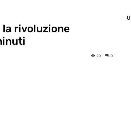
U
la rivoluzione
inuti
20
0