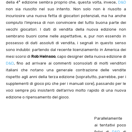
della 4° edizione sembra proprio che, questa volta, invece,
D&D
non sia riuscito nel suo intento. Non solo non è riuscito a
incuriosire una nuova fetta di giocatori potenziali, ma ha anche
compiuto l’impresa di non convincere del tutto buona parte dei
vecchi giocatori. I dati di vendita della nuova edizione non
sembrano buoni come nelle aspettative, e, pur non essendo in
possesso di dati assoluti di vendita, i segnali in questo senso
sono indubbi: partendo dal recente licenziamento in America dei
mesi scorsi di
Rob Heinsoo
, capo designer della nuova edizione di
D&D
, fino ad arrivare ai commenti sconsolati di molti venditori
italiani che notano una generale contrazione delle vendite
rispetto agli anni della terza edizione (sopratutto, parrebbe, per i
supplementi di gioco più che per i manuali core), passando per le
voci sempre più insistenti dell’arrivo molto rapido di una nuova
edizione o ripensamento del gioco.
Parallelamente
ai tentativi poco
felici di
D&D
di