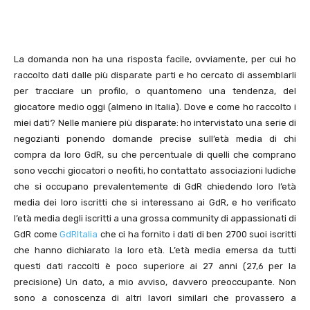
La domanda non ha una risposta facile, ovviamente, per cui ho
raccolto dati dalle più disparate parti e ho cercato di assemblarli
per tracciare un profilo, o quantomeno una tendenza, del
giocatore medio oggi (almeno in Italia). Dove e come ho raccolto i
miei dati? Nelle maniere più disparate: ho intervistato una serie di
negozianti ponendo domande precise sull’età media di chi
compra da loro GdR, su che percentuale di quelli che comprano
sono vecchi giocatori o neofiti, ho contattato associazioni ludiche
che si occupano prevalentemente di GdR chiedendo loro l’età
media dei loro iscritti che si interessano ai GdR, e ho verificato
l’età media degli iscritti a una grossa community di appassionati di
GdR come
GdRItalia
che ci ha fornito i dati di ben 2700 suoi iscritti
che hanno dichiarato la loro età. L’età media emersa da tutti
questi dati raccolti è poco superiore ai 27 anni (27,6 per la
precisione) Un dato, a mio avviso, davvero preoccupante. Non
sono a conoscenza di altri lavori similari che provassero a