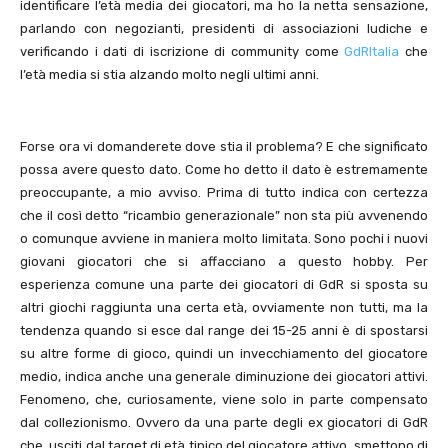
identificare l’età media dei giocatori, ma ho la netta sensazione,
parlando con negozianti, presidenti di associazioni ludiche e
verificando i dati di iscrizione di community come
GdRItalia
che
l’età media si stia alzando molto negli ultimi anni.
Forse ora vi domanderete dove stia il problema? E che significato
possa avere questo dato. Come ho detto il dato è estremamente
preoccupante, a mio avviso. Prima di tutto indica con certezza
che il così detto “ricambio generazionale” non sta più avvenendo
o comunque avviene in maniera molto limitata. Sono pochi i nuovi
giovani giocatori che si affacciano a questo hobby. Per
esperienza comune una parte dei giocatori di GdR si sposta su
altri giochi raggiunta una certa età, ovviamente non tutti, ma la
tendenza quando si esce dal range dei 15-25 anni è di spostarsi
su altre forme di gioco, quindi un invecchiamento del giocatore
medio, indica anche una generale diminuzione dei giocatori attivi.
Fenomeno, che, curiosamente, viene solo in parte compensato
dal collezionismo. Ovvero da una parte degli ex giocatori di GdR
che, usciti dal target di età tipico del giocatore attivo, smettono di