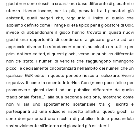
giochi non sono riusciti a crearsi una base differente di giocatori e
utenza. Hanno invece, per lo più, pescato tra i giocatori già
esistenti, quelli magari che, raggiunto il limite di quello che
abbiamo definito come il range di età tipico per il giocatore di GdR,
invece di abbandonare il gioco hanno trovato in questi nuovi
giochi una opportunità di continuare a giocare grazie ad un
approccio diverso. Lo sfondamento però, auspicato da tutti e per
primi dai loro editori, di questi giochi, verso un pubblico differente
non c’è stato. I numeri di vendita che raggiungono rimangono
piccoli e decisamente circostanziati nell’ambito dei numeri che un
qualsiasi GdR edito in questo periodo riesce a realizzare. Eventi
organizzati come la recente InterNos Con (nome poco felice per
promuovere giochi rivolti ad un pubblico differente da quello
tradizionale forse…) alla sua seconda edizione, mostrano come
non vi sia uno spostamento sostanziale tra gli iscritti e
partecipanti ad una edizione rispetto all’altra, questi giochi si
sono dunque creati una nicchia di pubblico fedele pescandola
sostanzialmente all’interno dei giocatori già esistenti.