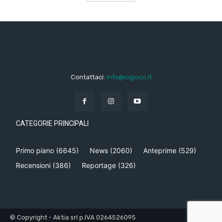
Contattaci:
info@iogioco.it
CATEGORIE PRINCIPALI
Primo piano
(6645)
News
(2060)
Anteprime
(529)
Recensioni
(386)
Reportage
(326)
© Copyright - Aktia srl p.IVA 0264526095