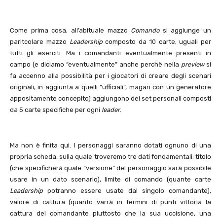
Come prima cosa, all’abituale mazzo
Comando
si aggiunge un
paritcolare mazzo
Leadership
composto da 10 carte, uguali per
tutti gli eserciti. Ma i comandanti eventualmente presenti in
campo (e diciamo “eventualmente” anche perchè nella
preview
si
fa accenno alla possibilità per i giocatori di creare degli scenari
originali, in aggiunta a quelli “ufficiali”, magari con un generatore
appositamente concepito) aggiungono dei set personali composti
da 5 carte specifiche per ogni
leader
.
Ma non è finita qui. I personaggi saranno dotati ognuno di una
propria scheda, sulla quale troveremo tre dati fondamentali: titolo
(che specificherà quale “versione” del personaggio sarà possibile
usare in un dato scenario), limite di comando (quante carte
Leadership
potranno essere usate dal singolo comandante),
valore di cattura (quanto varrà in termini di punti vittoria la
cattura del comandante piuttosto che la sua uccisione, una