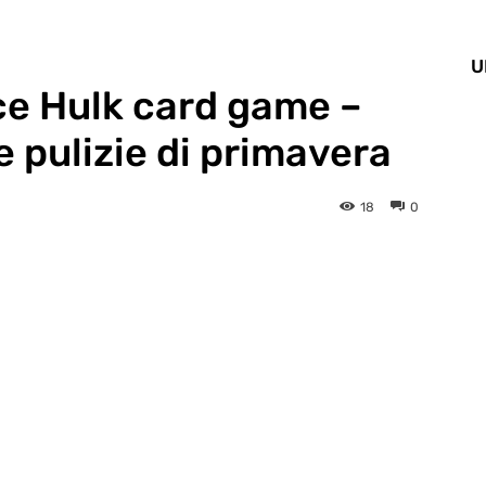
U
ce Hulk card game –
le pulizie di primavera
18
0