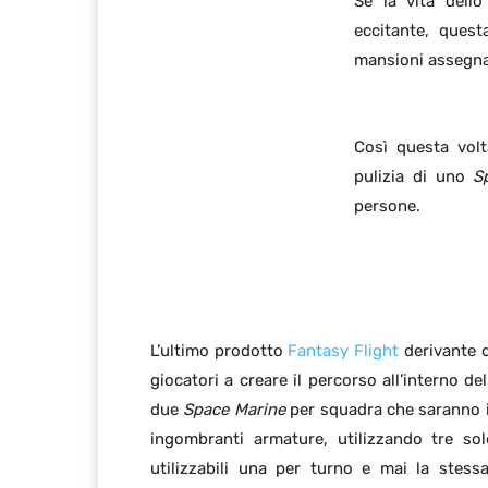
Se la vita dell
eccitante, quest
mansioni assegna
Così questa vol
pulizia di uno
S
persone.
L’ultimo prodotto
Fantasy Flight
derivante 
giocatori a creare il percorso all’interno de
due
Space Marine
per squadra che saranno in
ingombranti armature, utilizzando tre so
utilizzabili una per turno e mai la stess