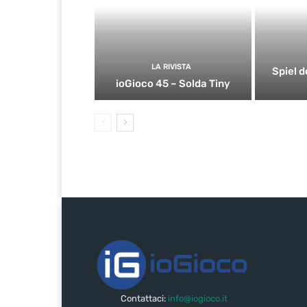
LA RIVISTA
Spiel d
ioGioco 45 – Solda Tiny
Contattaci:
info@iogioco.it