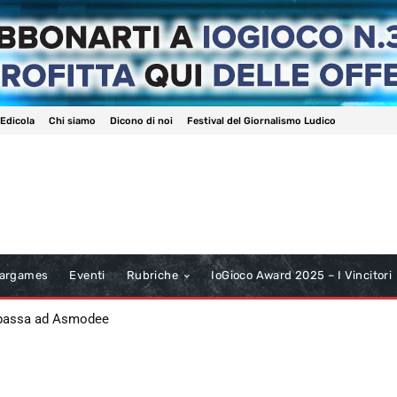
 Edicola
Chi siamo
Dicono di noi
Festival del Giornalismo Ludico
argames
Eventi
Rubriche
IoGioco Award 2025 – I Vincitori
 passa ad Asmodee