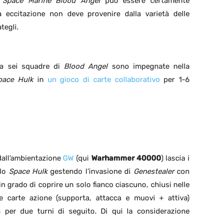
o
Space Marine Blood Angel
può essere certamente
a eccitazione non deve provenire dalla varietà delle
tegli.
ta sei squadre di
Blood Angel
sono impegnate nella
pace Hulk
in
un gioco di carte collaborativo
per 1-6
dall’ambientazione
GW
(qui
Warhammer 40000
) lascia i
llo
Space Hulk
gestendo l’invasione di
Genestealer
con
 grado di coprire un solo fianco ciascuno, chiusi nelle
le carte azione (supporta, attacca e muovi + attiva)
a per due turni di seguito. Di qui la considerazione