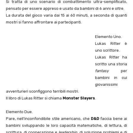
Si tratta di uno scenario di combattimento ultra-semplificato,
pensato per essere appreso e usato da bambini di 6 anni e oltre.
La durata del gioco varia dai 15 ai 60 minuti, a seconda di quanti
mostri si fanno affrontare ai partecipanti.
Elemento Uno.
Lukas Ritter è
uno scrittore.
Lukas Ritter ha
scritto una storia
fantasy
per
bambini in cui
giovanissimi
avventurieri sconfiggono terribili mostri.
Il libro di Lukas Ritter si chiama
Monster Slayers
.
Elemento Due.
Pare, nell’inconfondibile stile americano, che
D&D
faccia bene ai
bambini sviluppando le loro capacità matematiche, di lettura, di
scrittura, di cooperazione e
leadership
, di soluzione problemi e di