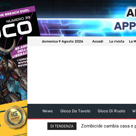
domenica 9 Agosto 2026
Accedi
La rivista
La M
News
Gioco Da Tavolo
Gioco Di Ruolo
W
Zombicide cambia casa e
DI TENDENZA