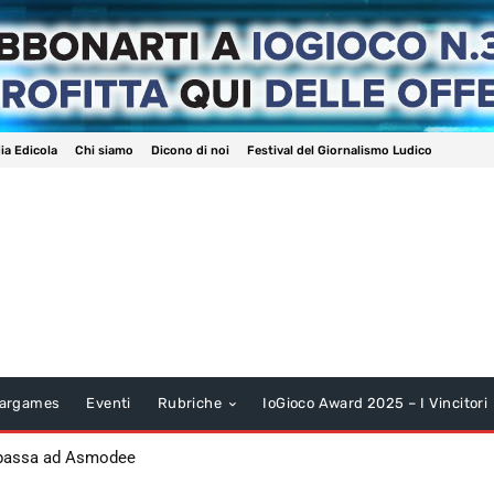
ia Edicola
Chi siamo
Dicono di noi
Festival del Giornalismo Ludico
argames
Eventi
Rubriche
IoGioco Award 2025 – I Vincitori
 passa ad Asmodee