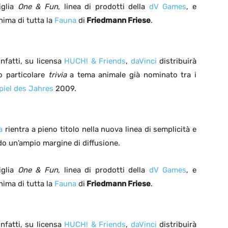
iglia
One & Fun
, linea di prodotti della
dV Games
, e
nima di tutta la
Fauna
di
Friedmann Friese
.
infatti, su licensa
HUCH! & Friends
,
daVinci
distribuirà
to particolare
trivia
a tema animale già nominato tra i
piel des Jahres
2009.
a
rientra a pieno titolo nella nuova linea di semplicità e
do un’ampio margine di diffusione.
iglia
One & Fun
, linea di prodotti della
dV Games
, e
nima di tutta la
Fauna
di
Friedmann Friese
.
infatti, su licensa
HUCH! & Friends
,
daVinci
distribuirà