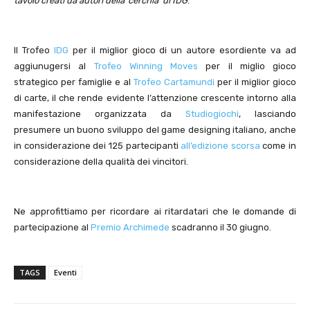
tavolo creati da autori della ‘cerchia’ di IDG
.”
Il Trofeo
IDG
per il miglior gioco di un autore esordiente va ad
aggiunugersi al
Trofeo Winning Moves
per il miglio gioco
strategico per famiglie e al
Trofeo Cartamundi
per il miglior gioco
di carte, il che rende evidente l’attenzione crescente intorno alla
manifestazione organizzata da
Studiogiochi
, lasciando
presumere un buono sviluppo del game designing italiano, anche
in considerazione dei 125 partecipanti
all’edizione scorsa
come in
considerazione della qualità dei vincitori.
Ne approfittiamo per ricordare ai ritardatari che le domande di
partecipazione al
Premio Archimede
scadranno il 30 giugno.
TAGS
Eventi