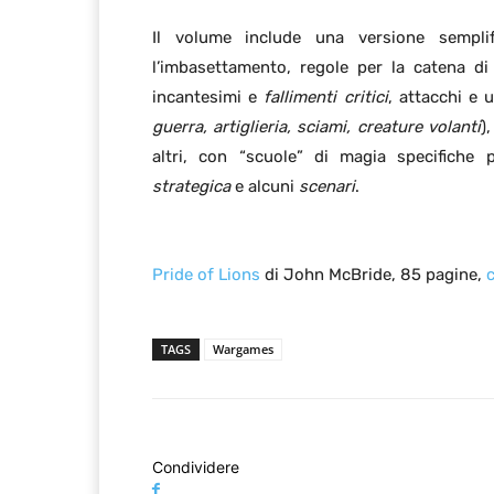
Il volume include una versione sempli
l’imbasettamento, regole per la catena d
incantesimi e
fallimenti critici
, attacchi e u
guerra, artiglieria, sciami, creature volanti
),
altri, con “scuole” di magia specifiche 
strategica
e alcuni
scenari
.
Pride of Lions
di John McBride, 85 pagine,
TAGS
Wargames
Condividere