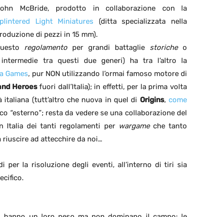
ohn McBride, prodotto in collaborazione con la
plintered Light Miniatures
(ditta specializzata nella
roduzione di pezzi in 15 mm).
uesto
regolamento
per grandi battaglie
storiche
o
ntermedie tra questi due generi) ha tra l’altro la
a Games
, pur NON utilizzando l’ormai famoso motore di
and Heroes
fuori dall’Italia); in effetti, per la prima volta
italiana (tutt’altro che nuova in quel di
Origins
,
come
ioco “esterno”; resta da vedere se una collaborazione del
in Italia dei tanti regolamenti per
wargame
che tanto
riuscire ad attecchire da noi…
 per la risoluzione degli eventi, all’interno di tiri sia
cifico.
oi hanno un loro peso ma non dominano il campo; le