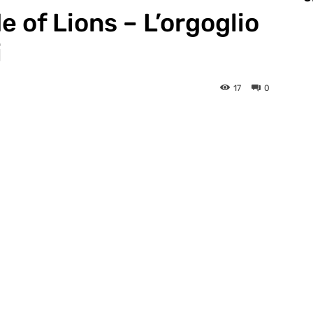
e of Lions – L’orgoglio
i
17
0