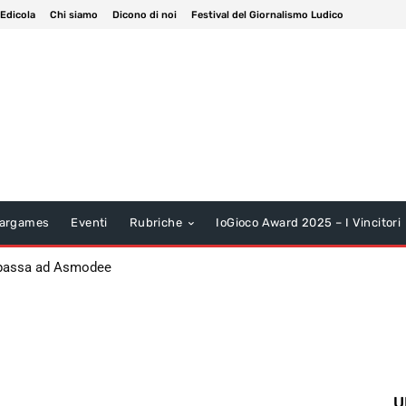
 Edicola
Chi siamo
Dicono di noi
Festival del Giornalismo Ludico
argames
Eventi
Rubriche
IoGioco Award 2025 – I Vincitori
 passa ad Asmodee
U