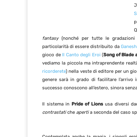
J
S
p
Q
fantasy
(nonché per tutte le gradazioni i
particolarità di essere distribuito da
Ganesh
gioco de
Il Canto degli Eroi
(
Song of Blade 
vediamo la piccola ma intraprendente realtà 
ricorderete
) nella veste di editore per un g
genere sarà in grado di facilitare l’arrivo 
successo conoscono all’estero, sinora senza 
Il sistema in
Pride of Lions
usa diversi dadi
contrastati
che
aperti
a seconda del caso spe
Contemplata anche la magia, i singoli er