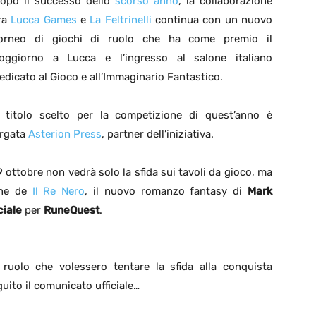
opo il successo dello
scorso anno
, la collaborazione
ra
Lucca Games
e
La Feltrinelli
continua con un nuovo
orneo di giochi di ruolo che ha come premio il
oggiorno a Lucca e l’ingresso al salone italiano
edicato al Gioco e all’Immaginario Fantastico.
l titolo scelto per la competizione di quest’anno è
rgata
Asterion Press
, partner dell’iniziativa.
ottobre non vedrà solo la sfida sui tavoli da gioco, ma
one de
Il Re Nero
, il nuovo romanzo fantasy di
Mark
ciale
per
RuneQuest
.
 ruolo che volessero tentare la sfida alla conquista
guito il comunicato ufficiale…