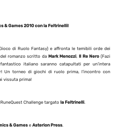
cs & Games 2010 con la Feltrinelli!
Gioco di Ruolo Fantasy) e affronta le temibili orde dei
e del romanzo scritto da
Mark Menozzi
,
Il Re Nero
(Fazi
fantastico italiano saranno catapultati per un’intera
! Un torneo di giochi di ruolo prima, l’incontro con
i vissuta prima!
o RuneQuest Challenge targato
la Feltrinelli
.
mics & Games
e
Asterion Press
.