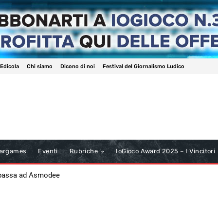
 Edicola
Chi siamo
Dicono di noi
Festival del Giornalismo Ludico
argames
Eventi
Rubriche
IoGioco Award 2025 – I Vincitori
 passa ad Asmodee