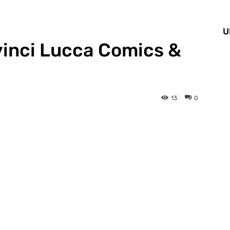
U
 vinci Lucca Comics &
13
0