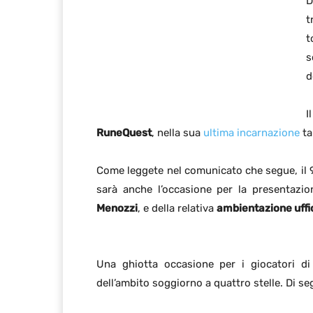
D
t
t
s
d
I
RuneQuest
, nella sua
ultima incarnazione
ta
Come leggete nel comunicato che segue, il 9 
sarà anche l’occasione per la presentazi
Menozzi
, e della relativa
ambientazione uffi
Una ghiotta occasione per i giocatori di
dell’ambito soggiorno a quattro stelle. Di se