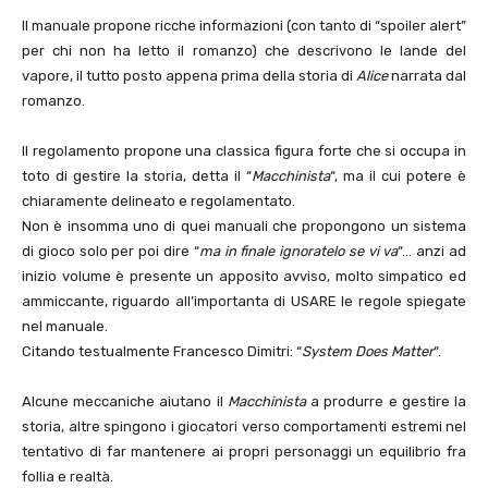
Il manuale propone ricche informazioni (con tanto di “spoiler alert”
per chi non ha letto il romanzo) che descrivono le lande del
vapore, il tutto posto appena prima della storia di
Alice
narrata dal
romanzo.
Il regolamento propone una classica figura forte che si occupa in
toto di gestire la storia, detta il “
Macchinista
“, ma il cui potere è
chiaramente delineato e regolamentato.
Non è insomma uno di quei manuali che propongono un sistema
di gioco solo per poi dire “
ma in finale ignoratelo se vi va
“… anzi ad
inizio volume è presente un apposito avviso, molto simpatico ed
ammiccante, riguardo all’importanta di USARE le regole spiegate
nel manuale.
Citando testualmente Francesco Dimitri: “
System Does Matter
“.
Alcune meccaniche aiutano il
Macchinista
a produrre e gestire la
storia, altre spingono i giocatori verso comportamenti estremi nel
tentativo di far mantenere ai propri personaggi un equilibrio fra
follia e realtà.