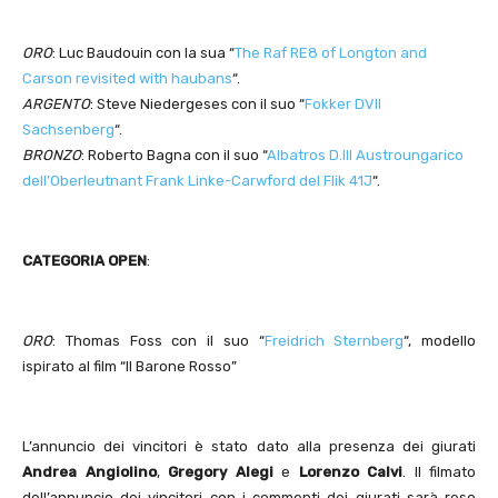
ORO
: Luc Baudouin con la sua “
The Raf RE8 of Longton and
Carson revisited with haubans
“.
ARGENTO
: Steve Niedergeses con il suo “
Fokker DVII
Sachsenberg
“.
BRONZO
: Roberto Bagna con il suo “
Albatros D.III Austroungarico
dell’Oberleutnant Frank Linke-Carwford del Flik 41J
“.
CATEGORIA OPEN
:
ORO
: Thomas Foss con il suo “
Freidrich Sternberg
“, modello
ispirato al film “Il Barone Rosso”
L’annuncio dei vincitori è stato dato alla presenza dei giurati
Andrea Angiolino
,
Gregory Alegi
e
Lorenzo Calvi
. Il filmato
dell’annuncio dei vincitori con i commenti dei giurati sarà reso