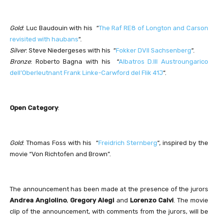
Gold
: Luc Baudouin with his “
The Raf RE8 of Longton and Carson
revisited with haubans
“.
Silver
: Steve Niedergeses with his “
Fokker DVII Sachsenberg
“.
Bronze
: Roberto Bagna with his “
Albatros D.III Austroungarico
dell’Oberleutnant Frank Linke-Carwford del Flik 41J
“.
Open Category
:
Gold
: Thomas Foss with his “
Freidrich Sternberg
“, inspired by the
movie “Von Richtofen and Brown”.
The announcement has been made at the presence of the jurors
Andrea Angiolino
,
Gregory Alegi
and
Lorenzo Calvi
. The movie
clip of the announcement, with comments from the jurors, will be