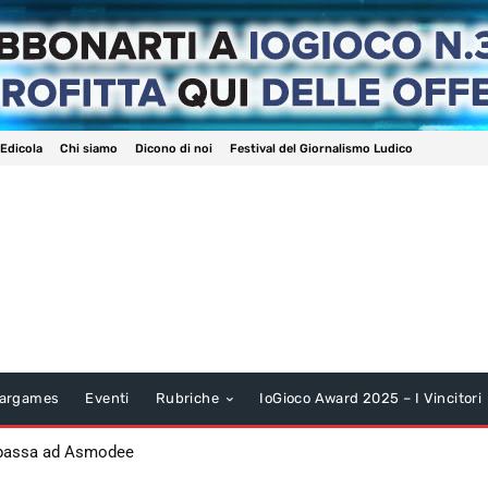
 Edicola
Chi siamo
Dicono di noi
Festival del Giornalismo Ludico
argames
Eventi
Rubriche
IoGioco Award 2025 – I Vincitori
 passa ad Asmodee