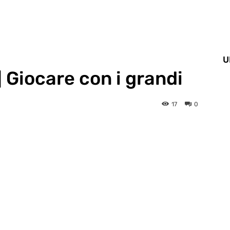
U
 Giocare con i grandi
17
0