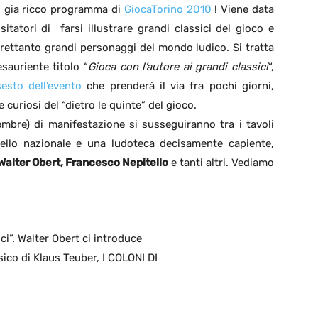
l gia ricco programma di
GiocaTorino 2010
! Viene data
isitatori di farsi illustrare grandi classici del gioco e
ltrettanto grandi personaggi del mondo ludico. Si tratta
’esauriente titolo “
Gioca con l’autore ai grandi classici
“,
sesto dell’evento
che prenderà il via fra pochi giorni,
 curiosi del “dietro le quinte” del gioco.
embre) di manifestazione si susseguiranno tra i tavoli
ivello nazionale e una ludoteca decisamente capiente,
Walter Obert, Francesco Nepitello
e tanti altri. Vediamo
ci”. Walter Obert ci introduce
ico di Klaus Teuber, I COLONI DI