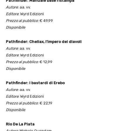
Pathfinder: Manuale base ristampa
Autore
: aa. vv.
Editore
: Wyrd Edizioni
Prezzo al pubblico
: € 49,99
Disponibile
Pathfinder: Cheliax, l’impero dei diavoli
Autore
: aa. vv.
Editore
: Wyrd Edizioni
Prezzo al pubblico
: € 12,99
Disponibile
Pathfinder: I bastardi di Erebo
Autore
: aa. vv.
Editore
: Wyrd Edizioni
Prezzo al pubblico
: € 22,19
Disponibile
Rio De La Plata
Autore
: Michele Quondam