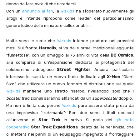
dando da fare avrà di che ricredersi!
Con un
annuncio ai fan
, la
Wizkids
ha sfoderato nuovamente gli
artigli e intende riproporsi come leader del particolarissimo
genere ludico delle miniature collezionabili…
Molte sono le serie che
Wizkids
intende produrre nei prossimi
mesi. Sul fronte
Heroclix
, si va dalle ormai tradizionali aggiunte
“fumettose”, con un omaggio ai 75 anni di vita della
DC Comics
,
alla comparsa di un’espansione dedicata ai protagonisti del
celeberrimo videogioco
Street Fighter
. Ancora, particolare
interesse lo suscita un nuovo titolo dedicato agli
X-Men
“Giant
Size”, che utilizzerà un nuovo formato di distribuzione sul quale
Wizkids
mantiene uno stretto riserbo, rivelandoci solo che i
booster
tradizionali saranno affiancati da un
superbooster
doppio.
Ma non è finita qui, perchè
Wizkids
pare essere stata presa da
una improvvisa "trek-mania": Ben due sono i titoli dedicati
all’universo di
Star Trek
in arrivo. Si parla del
già noto
cooperativo
Star Trek: Expeditions
, ideato da Reiner Knizia, che
ci metterà nei panni di un equipaggio impegnato a fronteggiare