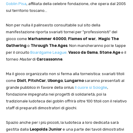
Goblin Pisa
, affiliata della celebre fondazione, che opera dal 2005
sul territorio toscano…
Non per nulla il palinsesto consultabile sul sito della
manifestazione riporta svariati tornei per "professionisti" del
gioco come
Warhammer 40000
,
Flames of war
,
Magic The
Gathering
o
Through The Ages
. Non mancheranno poi le tappe
per il circuito
Boardgame League
:
Vasco da Gama
,
Stone Age
e il
torneo
Master
di
Carcassonne
.
Ma il gioco organizzato non si ferma alla torneistica: svariati titoli
come
Dixit
,
PitchCar
,
Ubongo
,
Lungarno
saranno presentati al
grande pubblico in favore della onlus
Il cuore si Scioglie
,
fondazione impegnata nei progetti di solidarietà; poi la
tradizionale ludoteca dei goblin offrirà oltre 100 titoli con il relativo
staff di preparati dimostratori di giochi.
Spazio anche per i più piccoli, la ludoteca a loro dedicata sarà
gestita dalla
Leopolda Junior
e una parte dei tavoli dimostrativi