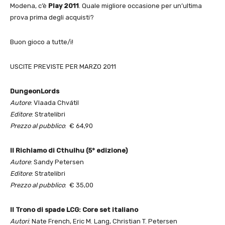
Modena, c’è
Play 2011
. Quale migliore occasione per un’ultima
prova prima degli acquisti?
Buon gioco a tutte/i!
USCITE PREVISTE PER MARZO 2011
DungeonLords
Autore
: Vlaada Chvátil
Editore
: Stratelibri
Prezzo al pubblico
: € 64,90
Il Richiamo di Cthulhu (5° edizione)
Autore
: Sandy Petersen
Editore
: Stratelibri
Prezzo al pubblico
: € 35,00
Il Trono di spade LCG: Core set italiano
Autori
: Nate French, Eric M. Lang, Christian T. Petersen