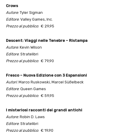
Crows
Autore
: Tyler Sigman
Editore
: Valley Games, Inc.
Prezzo al pubblico
: € 29,95
Descent: Viaggi nelle Tenebre – Ristampa
Autore
: Kevin Wilson
Editore
: Stratelibri
Prezzo al pubblico
: € 79,90
Fresco – Nuova Edizione con 3 Espansioni
Autori
: Marco Ruskowski, Marcel Süßelbeck
Editore
: Queen Games
Prezzo al pubblico
: € 59,95
I misteriosi racconti dei grandi antichi
Autore
: Robin D. Laws
Editore
: Stratelibri
Prezzo al pubblico
: € 19,90