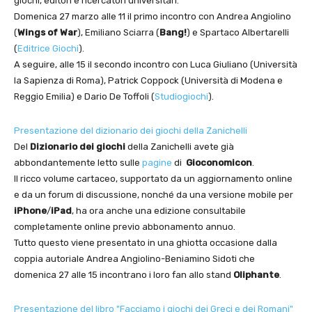
giochi, editori e ricercatori universitari.
Domenica 27 marzo alle 11 il primo incontro con Andrea Angiolino
(
Wings of War
), Emiliano Sciarra (
Bang!
) e Spartaco Albertarelli
(
Editrice Giochi
).
A seguire, alle 15 il secondo incontro con Luca Giuliano (Università
la Sapienza di Roma), Patrick Coppock (Università di Modena e
Reggio Emilia) e Dario De Toffoli (
Studiogiochi
).
Presentazione del dizionario dei giochi della Zanichelli
Del
Dizionario dei giochi
della Zanichelli avete già
abbondantemente letto sulle
pagine
di
Gioconomicon
.
Il ricco volume cartaceo, supportato da un aggiornamento online
e da un forum di discussione, nonché da una versione mobile per
iPhone
/
iPad
, ha ora anche una edizione consultabile
completamente online previo abbonamento annuo.
Tutto questo viene presentato in una ghiotta occasione dalla
coppia autoriale Andrea Angiolino-Beniamino Sidoti che
domenica 27 alle 15 incontrano i loro fan allo stand
Oliphante
.
Presentazione del libro "Facciamo i giochi dei Greci e dei Romani"