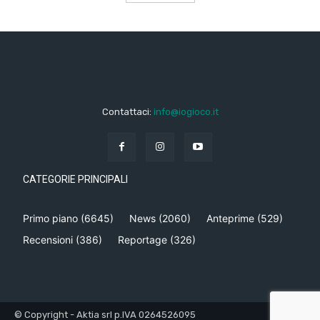
Contattaci:
info@iogioco.it
CATEGORIE PRINCIPALI
Primo piano
(6645)
News
(2060)
Anteprime
(529)
Recensioni
(386)
Reportage
(326)
© Copyright - Aktia srl p.IVA 0264526095