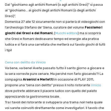
Dal “giochiamo agli antichi Romani (o agli antichi Greci)” si passa
al “giochiamo… ai giochi degli antichi Romani (o degli antichi
Greci)”.
Domenica 27 alle 12 sicuramente non si parlerà di videogiochi con
l’archeologo Stefano de’ Siena, curatore del volume
Facciamo i
giochi dei Greci e dei Romani
, (
Mucchi editore
) ma si scoprirà
che Greci e Romani dedicavano tempo ed energie alla pratica
ludica e si farà una carrellata che metterà sul tavolo giochi di tutti
i tipi!
Cena con delitto da Vinicio
Va bene, va bene! Avete passato tutto il santo giorno a giocare e
la sera vorreste pure cenare. Ma perché non farlo giocando?! La
compagnia
Arsenici e Merletti
in occasione di PLAY 2011,
propone una “cena con delitto” presso il noto ristorante
Vinicio
dove potrete abbinare il piacere ludico con quello del palato
apprezzando la gastronomia locale.
Tra i tavoli del ristorante si svilupperà una trama
noir
nella quale
voi sarete coinvolti direttamente come investigatori. Il tavolo che