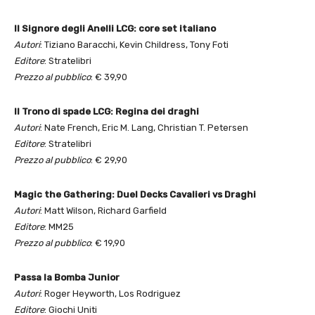
Il Signore degli Anelli LCG: core set italiano
Autori
: Tiziano Baracchi, Kevin Childress, Tony Foti
Editore
: Stratelibri
Prezzo al pubblico
: € 39,90
Il Trono di spade LCG: Regina dei draghi
Autori
: Nate French, Eric M. Lang, Christian T. Petersen
Editore
: Stratelibri
Prezzo al pubblico
: € 29,90
Magic the Gathering: Duel Decks Cavalieri vs Draghi
Autori
: Matt Wilson, Richard Garfield
Editore
: MM25
Prezzo al pubblico
: € 19,90
Passa la Bomba Junior
Autori
: Roger Heyworth, Los Rodriguez
Editore
: Giochi Uniti