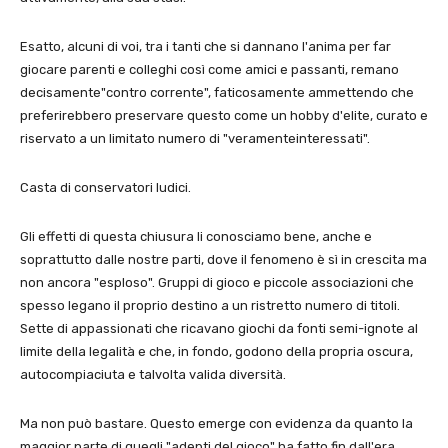
Esatto, alcuni di voi, tra i tanti che si dannano l'anima per far
giocare parenti e colleghi così come amici e passanti, remano
decisamente"contro corrente", faticosamente ammettendo che
preferirebbero preservare questo come un hobby d'elite, curato e
riservato a un limitato numero di "veramenteinteressati".
Casta di conservatori ludici.
Gli effetti di questa chiusura li conosciamo bene, anche e
soprattutto dalle nostre parti, dove il fenomeno è sì in crescita ma
non ancora "esploso". Gruppi di gioco e piccole associazioni che
spesso legano il proprio destino a un ristretto numero di titoli.
Sette di appassionati che ricavano giochi da fonti semi-ignote al
limite della legalità e che, in fondo, godono della propria oscura,
autocompiaciuta e talvolta valida diversità.
Ma non può bastare. Questo emerge con evidenza da quanto la
maggior parte di quegli "adepti del gioco" ha fatto fin dall'era