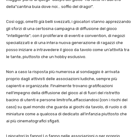
della"cantina buia dove noi… soffio del drago!".
Così oggi, ometti già belli svezzati, i giocatori stanno apprezzando
gli sforzi di una certosina campagna di diffusione del gioco
"intelligente"; con il proliferare di eventi e convention, di negozi
specializzati e di una intera nuova generazione di ragazzi che
posso iniziare a intravedere il gioco da tavolo come un’attività tra
le tante, piuttosto che un hobby esclusivo.
Non a caso la risposta più numerosa al sondaggio è arrivata
proprio dagli attivisti delle associazioni ludiche, sempre più
capienti e organizzate. Finalmente trovano gratificazioni
nell'impegno della diffusione del gioco al di fuori del ristretto
bacino di utenti e persone limitrofe,affacciandosi (con i rischi del
caso) su quel mondo che guarda ai giochi da tavolo, di ruolo o di
miniature come a qualcosa di dedicato all'infanzia piuttosto che
ai più cinematografici sfigati.
I giocatori lo fanno! Lo fanno nelle associazioni o per proprio