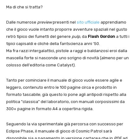
Ma di che si tratta?
Dalle numerose
preview
presenti nel
sito ufficiale
apprendiamo
che il gioco vuole intanto proporre avventure spaziali nel gusto
retrò tipico dei fumetti del genere
pulp
, da
Flash Gordon
a tutti i
tipici capisaldi e clichè della fantscienza anni '50.
Ma fra razzi intergalattici, pistole a raggi e baldanzosi eroi dalla
mascella forte si nasconde uno scrigno di novità (almeno per un
colosso dell'editoria come Catalyst).
Tanto per cominciare il manuale di gioco vuole essere agile e
leggero, contenuto entro le 100 pagine circa e prodotto in
formato tascabile; già questo lo pone agli antipodi rispetto alla
politica "classica" del laboratorio, con manuali corposissimi da
300+ pagine in formato A4 a copertina rigida.
Seguendo la via sperimentale già percorsa con successo per
Eclipse Phase, il manuale di gioco di Cosmic Patrol sarà
disponibile sia a pagamento in versione cartacea che in
PDF
ad