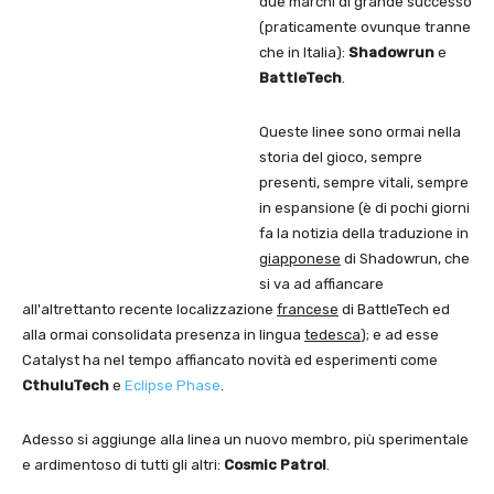
due marchi di grande successo
(praticamente ovunque tranne
che in Italia):
Shadowrun
e
BattleTech
.
Queste linee sono ormai nella
storia del gioco, sempre
presenti, sempre vitali, sempre
in espansione (è di pochi giorni
fa la notizia della traduzione in
giapponese
di Shadowrun, che
si va ad affiancare
all'altrettanto recente localizzazione
francese
di BattleTech ed
alla ormai consolidata presenza in lingua
tedesca
); e ad esse
Catalyst ha nel tempo affiancato novità ed esperimenti come
CthuluTech
e
Eclipse Phase
.
Adesso si aggiunge alla linea un nuovo membro, più sperimentale
e ardimentoso di tutti gli altri:
Cosmic Patrol
.