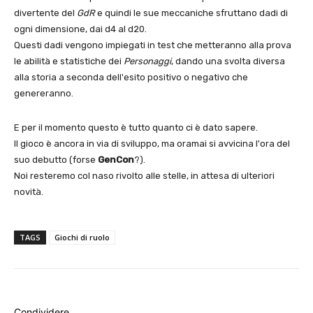
divertente del
GdR
e quindi le sue meccaniche sfruttano dadi di
ogni dimensione, dai d4 al d20.
Questi dadi vengono impiegati in test che metteranno alla prova
le abilità e statistiche dei
Personaggi
, dando una svolta diversa
alla storia a seconda dell'esito positivo o negativo che
genereranno.
E per il momento questo è tutto quanto ci è dato sapere.
Il gioco è ancora in via di sviluppo, ma oramai si avvicina l'ora del
suo debutto (forse
GenCon
?).
Noi resteremo col naso rivolto alle stelle, in attesa di ulteriori
novità.
TAGS
Giochi di ruolo
Condividere