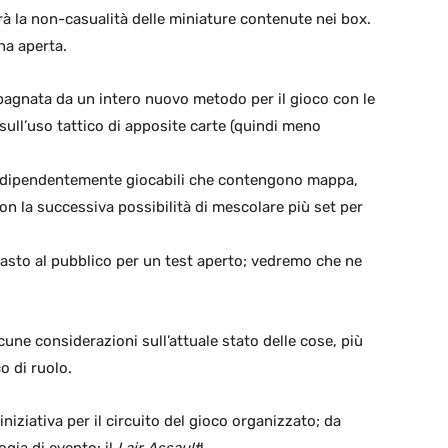
rà la non-casualità delle miniature contenute nei box.
na aperta.
agnata da un intero nuovo metodo per il gioco con le
ull’uso tattico di apposite carte (quindi meno
 indipendentemente giocabili che contengono mappa,
con la successiva possibilità di mescolare più set per
pasto al pubblico per un test aperto; vedremo che ne
une considerazioni sull’attuale stato delle cose, più
o di ruolo.
iziativa per il circuito del gioco organizzato; da
ogia di evento: il
Lair Assault
!