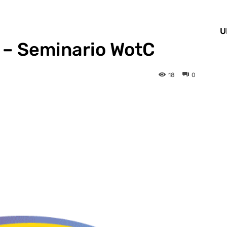
U
 – Seminario WotC
18
0