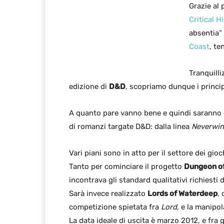
Grazie al
Critical H
absentia” 
Coast
, t
Tranquill
edizione di
D&D
, scopriamo dunque i princi
A quanto pare vanno bene e quindi saranno c
di romanzi targate D&D: dalla linea
Neverwin
Vari piani sono in atto per il settore dei gioc
Tanto per cominciare il progetto
Dungeon o
incontrava gli standard qualitativi richiesti 
Sarà invece realizzato
Lords of Waterdeep
,
competizione spietata fra
Lord
, e la manipol
La data ideale di uscita è marzo 2012, e fra 