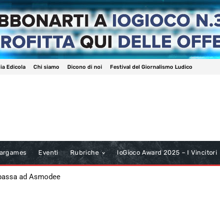
ia Edicola
Chi siamo
Dicono di noi
Festival del Giornalismo Ludico
argames
Eventi
Rubriche
IoGioco Award 2025 – I Vincitori
 passa ad Asmodee