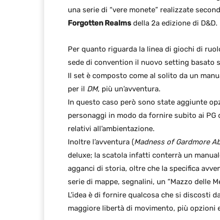
una serie di “vere monete” realizzate secon
Forgotten Realms
della 2a edizione di D&D.
Per quanto riguarda la linea di giochi di ruol
sede di convention il nuovo setting basato 
Il set è composto come al solito da un manua
per il
DM
, più un’avventura.
In questo caso però sono state aggiunte opz
personaggi in modo da fornire subito ai PG d
relativi all’ambientazione.
Inoltre l’avventura (
Madness of Gardmore A
deluxe; la scatola infatti conterrà un manua
agganci di storia, oltre che la specifica avv
serie di mappe, segnalini, un “Mazzo delle Me
L’idea è di fornire qualcosa che si discosti d
maggiore libertà di movimento, più opzioni e