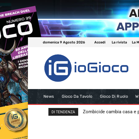
domenica 9 Agosto 2026
Accedi
La rivista
La M
News
Gioco Da Tavolo
Gioco Di Ruolo
W
Zombicide cambia casa e
DI TENDENZA