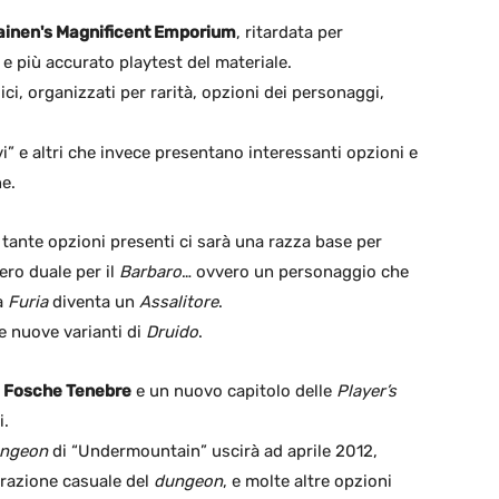
inen's Magnificent Emporium
, ritardata per
 e più accurato playtest del materiale.
ci, organizzati per rarità, opzioni dei personaggi,
vi” e altri che invece presentano interessanti opzioni e
e.
le tante opzioni presenti ci sarà una razza base per
ero duale per il
Barbaro
… ovvero un personaggio che
à
Furia
diventa un
Assalitore
.
e nuove varianti di
Druido
.
e Fosche Tenebre
e un nuovo capitolo delle
Player’s
i.
ngeon
di “Undermountain” uscirà ad aprile 2012,
erazione casuale del
dungeon
, e molte altre opzioni