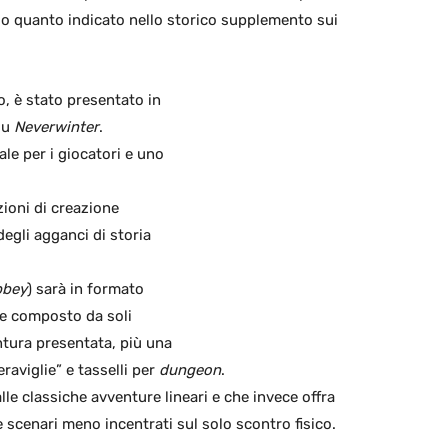
do quanto indicato nello storico supplemento sui
o, è stato presentato in
su
Neverwinter
.
le per i giocatori e uno
ioni di creazione
egli agganci di storia
bbey
) sarà in formato
le composto da soli
entura presentata, più una
raviglie” e tasselli per
dungeon
.
alle classiche avventure lineari e che invece offra
 scenari meno incentrati sul solo scontro fisico.