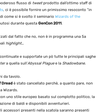
 poderoso flusso di
tweet
prodotto dall’ottimo staff di
its
, ci è possibile fornire un primissimo resoconto “in
di come si è svolto il seminario
Wizards of the
enutosi durante questa
GenCon 2011
.
izzati dal fatto che no, non è in programma una 5a
pali
highlight
…
ontinuate e supportate un pò tutte le principali saghe
ter
a quella sull’
Abyssal Plague
e la
Shadowbane
.
hi da tavolo.
f Dread
è stato cancellato perchè, a quanto pare, non
da Wizards.
 con uno stile europeo basato sul complotto politico, la
azione di baldi e disponibili avventurieri.
gli accessori presenti nella scatola saranno presenti