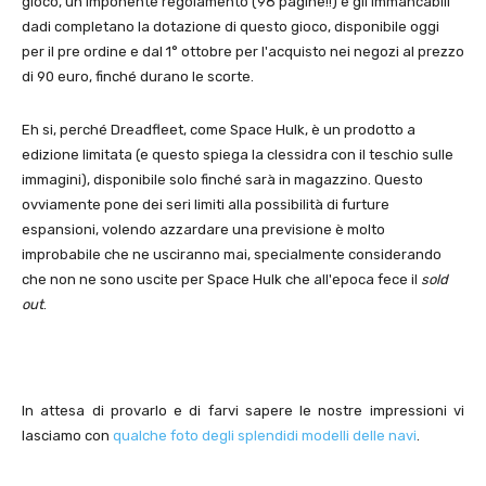
gioco, un imponente regolamento (98 pagine!!) e gli immancabili
dadi completano la dotazione di questo gioco, disponibile oggi
per il pre ordine e dal 1° ottobre per l'acquisto nei negozi al prezzo
di 90 euro, finché durano le scorte.
Eh si, perché Dreadfleet, come
Space Hulk, è un prodotto a
edizione limitata (e questo spiega la clessidra con il teschio sulle
immagini), disponibile solo finché sarà in magazzino. Questo
ovviamente pone dei seri limiti alla possibilità di furture
espansioni, volendo azzardare una previsione è molto
improbabile che ne usciranno mai, specialmente considerando
che non ne sono uscite per Space Hulk che all'epoca fece il
sold
out
.
In attesa di provarlo e di farvi sapere le nostre impressioni vi
lasciamo con
qualche foto degli splendidi modelli delle navi
.