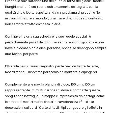
Proprio le navi saranno uno dei punti di forza del gioco: I modelli
(lunghi anche 10 cm!) sono estremamente dettagliati, con la
qualità che è lecito aspettarsi da chi proclama di produrre "le
migliori miniature al mondo"; una frase che, in questo contesto,
non sembra affatto campata in aria.
Ogni nave ha una sua scheda e le sue regole speciali, è
perfettamente possibile quindi assegnare a ogni giocatore una
nave e giocare sino a dieci persone, anche se rimangono sempre
due fazioni per parte.
Oltre alle navi ci sono i segnalini per le navi distrutte, le isole, i
mostri marini… insomma parecchio da montare e dipingere!
Complemento alle navi la plancia di gioco, 150 cm x 100 cm
rappresentante i tumultuosi oceani dove si combatte questa
sanguinosa battaglia. La mappa è impreziosita da dettagli come
le ombre di mostri marini che si intravedono tra i flutti e le
decorazioni sui bordi. Carte di tutti i tipi per gestire gli effetti in