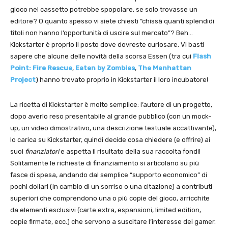
gioco nel cassetto potrebbe spopolare, se solo trovasse un
editore? O quanto spesso vi siete chiesti “chissà quanti splendidi
titoli non hanno l’opportunità di uscire sul mercato”? Beh…
Kickstarter è proprio il posto dove dovreste curiosare. Vi basti
sapere che alcune delle novità della scorsa Essen (tra cui
Flash
Point: Fire Rescue
,
Eaten by Zombies
,
The Manhattan
Project
) hanno trovato proprio in Kickstarter il loro incubatore!
La ricetta di Kickstarter è molto semplice: l’autore di un progetto,
dopo averlo reso presentabile al grande pubblico (con un mock-
up, un video dimostrativo, una descrizione testuale accattivante),
lo carica su Kickstarter, quindi decide cosa chiedere (e offrire) ai
suoi
finanziatori
e aspetta il risultato della sua raccolta fondi!
Solitamente le richieste di finanziamento si articolano su più
fasce di spesa, andando dal semplice “supporto economico” di
pochi dollari (in cambio di un sorriso o una citazione) a contributi
superiori che comprendono una o più copie del gioco, arricchite
da elementi esclusivi (carte extra, espansioni, limited edition,
copie firmate, ecc.) che servono a suscitare l’interesse dei gamer.