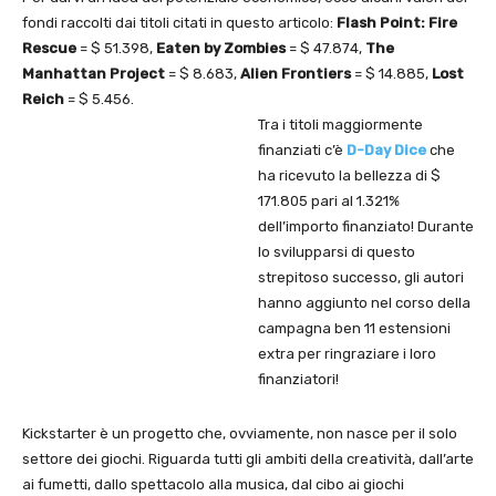
fondi raccolti dai titoli citati in questo articolo:
Flash Point: Fire
Rescue
= $ 51.398,
Eaten by Zombies
= $ 47.874,
The
Manhattan Project
= $ 8.683,
Alien Frontiers
= $ 14.885,
Lost
Reich
= $ 5.456.
Tra i titoli maggiormente
finanziati c’è
D-Day Dice
che
ha ricevuto la bellezza di $
171.805 pari al 1.321%
dell’importo finanziato! Durante
lo svilupparsi di questo
strepitoso successo, gli autori
hanno aggiunto nel corso della
campagna ben 11 estensioni
extra per ringraziare i loro
finanziatori!
Kickstarter è un progetto che, ovviamente, non nasce per il solo
settore dei giochi. Riguarda tutti gli ambiti della creatività, dall’arte
ai fumetti, dallo spettacolo alla musica, dal cibo ai giochi