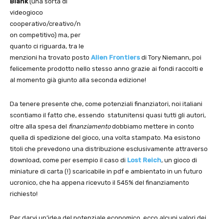
Blank
(una sorta di
videogioco
cooperativo/creativo/n
on competitivo) ma, per
quanto ci riguarda, tra le
menzioni ha trovato posto
Alien Frontiers
di Tory Niemann, poi
felicemente prodotto nello stesso anno grazie ai fondi raccolti e
al momento già giunto alla seconda edizione!
Da tenere presente che, come potenziali finanziatori, noi italiani
scontiamo il fatto che, essendo statunitensi quasi tutti gli autori,
oltre alla spesa del
finanziamento
dobbiamo mettere in conto
quella di spedizione del gioco, una volta stampato. Ma esistono
titoli che prevedono una distribuzione esclusivamente attraverso
download, come per esempio il caso di
Lost Reich
, un gioco di
miniature di carta (!) scaricabile in pdf e ambientato in un futuro
ucronico, che ha appena ricevuto il 545% del finanziamento
richiesto!
Per darvi un’idea del potenziale economico, ecco alcuni valori dei