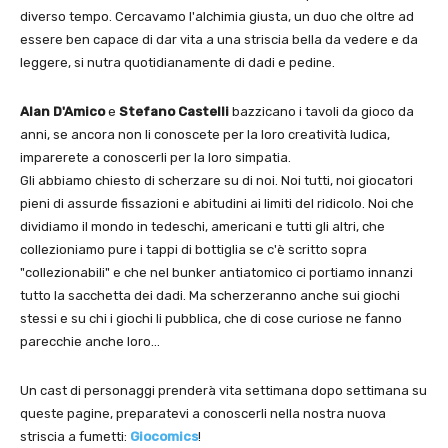
diverso tempo. Cercavamo l'alchimia giusta, un duo che oltre ad
essere ben capace di dar vita a una striscia bella da vedere e da
leggere, si nutra quotidianamente di dadi e pedine.
Alan D'Amico
e
Stefano Castelli
bazzicano i tavoli da gioco da
anni, se ancora non li conoscete per la loro creatività ludica,
imparerete a conoscerli per la loro simpatia.
Gli abbiamo chiesto di scherzare su di noi. Noi tutti, noi giocatori
pieni di assurde fissazioni e abitudini ai limiti del ridicolo. Noi che
dividiamo il mondo in tedeschi, americani e tutti gli altri, che
collezioniamo pure i tappi di bottiglia se c'è scritto sopra
"collezionabili" e che nel bunker antiatomico ci portiamo innanzi
tutto la sacchetta dei dadi. Ma scherzeranno anche sui giochi
stessi e su chi i giochi li pubblica, che di cose curiose ne fanno
parecchie anche loro…
Un cast di personaggi prenderà vita settimana dopo settimana su
queste pagine, preparatevi a conoscerli nella nostra nuova
striscia a fumetti:
Giocomics
!