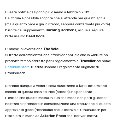
Queste notizie risalgono più o meno a febbraio 2012.
Dai forum è possibile scoprire che si attende per questo aprile
(ma a quanto pare è già in ritardo, seppure confermata più volte)
l’uscita del supplemento
Burning Horizons
, al quale seguirà
l’attesissimo
Dead Gods
.
E’ anche in lavorazione
The Void
.
Si tratta dell’ambientazione
cthuloide
spaziale che la WildFire ha
prodotto tempo addietro per il regolamento di
Traveller
col nome
Chtonian Stars
, ri-edita usando il regolamento originale di
CthulhuTech.
Staremo dunque a vedere cosa riusciranno a fare i determinati
membri di questa casa editrice (adesso) indipendente.
E chissà che questa mossa in qualche modo non porti gli editori
nostrani a riprendere in considerazione una traduzione di questo
apprezzato gioco (ricordiamo che la licenza di CthulhuTech per
l'Italia era in mano ad
Asterion Press
che, per vari motivi,