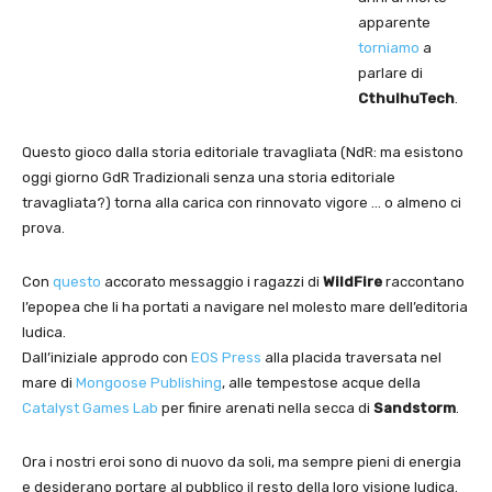
apparente
torniamo
a
parlare di
CthulhuTech
.
Questo gioco dalla storia editoriale travagliata (NdR: ma esistono
oggi giorno GdR Tradizionali senza una storia editoriale
travagliata?) torna alla carica con rinnovato vigore … o almeno ci
prova.
Con
questo
accorato messaggio i ragazzi di
WildFire
raccontano
l’epopea che li ha portati a navigare nel molesto mare dell’editoria
ludica.
Dall’iniziale approdo con
EOS Press
alla placida traversata nel
mare di
Mongoose Publishing
, alle tempestose acque della
Catalyst Games Lab
per finire arenati nella secca di
Sandstorm
.
Ora i nostri eroi sono di nuovo da soli, ma sempre pieni di energia
e desiderano portare al pubblico il resto della loro visione ludica.