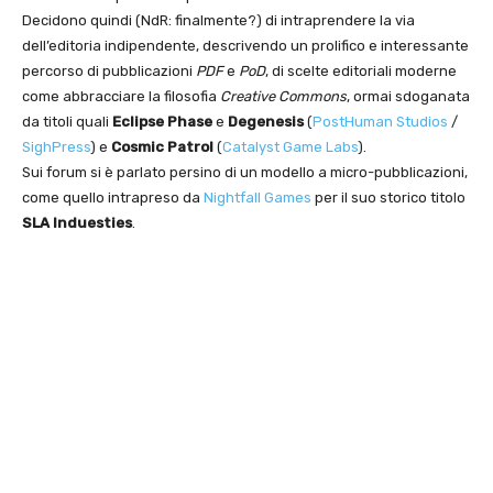
Decidono quindi (NdR: finalmente?) di intraprendere la via
dell’editoria indipendente, descrivendo un prolifico e interessante
percorso di pubblicazioni
PDF
e
PoD
, di scelte editoriali moderne
come abbracciare la filosofia
Creative Commons
, ormai sdoganata
da titoli quali
Eclipse Phase
e
Degenesis
(
PostHuman Studios
/
SighPress
) e
Cosmic Patrol
(
Catalyst Game Labs
).
Sui forum si è parlato persino di un modello a micro-pubblicazioni,
come quello intrapreso da
Nightfall Games
per il suo storico titolo
SLA Induesties
.