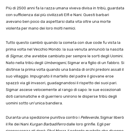
Più di 2500 anni fa la razza umana viveva divisa in tribù, guardata
con sufficienza dai più civilizzati Elfi e Nani. Questi barbari
avevano ben poco da aspettarsi dalla vita oltre una morte
violenta per mano dei loro molti nemici.
Tutto questo cambiò quando la cometa con due code fu vista la
prima volta nel Vecchio Mondo: la sua venuta annunciò la nascita
di
Sigmar
, che avrebbe cambiato per sempre le sorti degli Uomini.
Nato nella tribù degli
Umberogeni
,
Sigmar era figlio di un fabbro. Si
distinse la prima volta quando una banda di orchi predoni assalì il
suo villaggio. Impugnato il martello del padre il giovane eroe
spazzò via gli invasori, guadagnandosi il rispetto dei suoi pari.
Sigmar ascese velocemente al rango di capo: le sue eccezionali
doti carismatiche e di guerriero unirono le disperse tribù degli
uomini sotto un'unica bandiera.
Duranta una spedizione punitiva contro i
Pelleverde
, Sigmar liberò
il Re dei Nani
Kurgan Barbadiferro
dalle loro grinfie. Egli per
riconoscenza gli donò
Ghal Maraz
, il potente martello che divenne