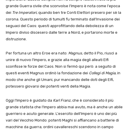
grande Guerra civile che sconvolse l'Impero è nota come l'epoca
dei
Tre Imperatori
, quando ben tre Conti Elettori presero per sè la
corona. Questo periodo di tumulti fu terminato dall'Invasione dei
seguaci del Caos: questi approfittando della debolezza di un
Impero diviso discesero dalle terre a Nord, e portarono morte e
distruzione.
Per fortuna un altro Eroe era nato:
Magnus,
detto il Pio, riuscì a
unire di nuovo l'Impero, e grazie alla magia degli alleati Elfi
sconfisse le forze del Caos. Non si fermò qui però: a seguito di
questi eventi Magnus ordinò la fondazione dei
Collegi di Magia
, in
modo che anche gli Umani, pur mancando delle doti degli Elfi,
potessero giovarsi dei potenti venti della Magia.
Oggi l'Impero è guidato da
Karl Franz
, che è considerato il più
grande statista che l'Impero abbia mai avuto, ma è anche un abile
guerriero e acuto generale. L'esercito dell'Impero è uno dei più
vari del Vecchio Mondo: potenti Maghi si affiancano a batterie di
macchine da guerra; ordini cavallereschi scendono in campo