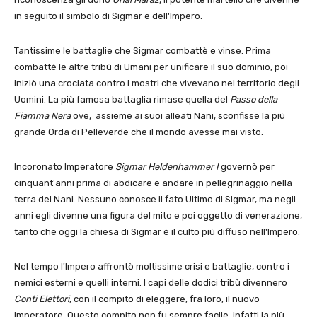
in seguito il simbolo di Sigmar e dell'Impero.
Tantissime le battaglie che Sigmar combattè e vinse. Prima
combattè le altre tribù di Umani per unificare il suo dominio, poi
iniziò una crociata contro i mostri che vivevano nel territorio degli
Uomini. La più famosa battaglia rimase quella del
Passo della
Fiamma Nera
ove, assieme ai suoi alleati Nani, sconfisse la più
grande Orda di Pelleverde che il mondo avesse mai visto.
Incoronato Imperatore
Sigmar Heldenhammer I
governò per
cinquant'anni prima di abdicare e andare in pellegrinaggio nella
terra dei Nani. Nessuno conosce il fato Ultimo di Sigmar, ma negli
anni egli divenne una figura del mito e poi oggetto di venerazione,
tanto che oggi la chiesa di Sigmar è il culto più diffuso nell'Impero.
Nel tempo l'Impero affrontò moltissime crisi e battaglie, contro i
nemici esterni e quelli interni. I capi delle dodici tribù divennero
Conti Elettori
, con il compito di eleggere, fra loro, il nuovo
Imperatore. Questo compito non fu sempre facile, infatti la più