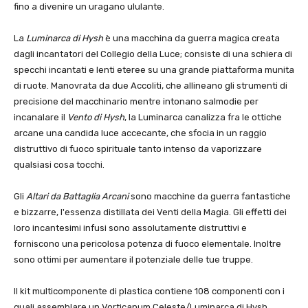
fino a divenire un uragano ululante.
La
Luminarca di Hysh
è una macchina da guerra magica creata
dagli incantatori del Collegio della Luce; consiste di una schiera di
specchi incantati e lenti eteree su una grande piattaforma munita
di ruote. Manovrata da due Accoliti, che allineano gli strumenti di
precisione del macchinario mentre intonano salmodie per
incanalare il
Vento di Hysh
, la Luminarca canalizza fra le ottiche
arcane una candida luce accecante, che sfocia in un raggio
distruttivo di fuoco spirituale tanto intenso da vaporizzare
qualsiasi cosa tocchi.
Gli
Altari da Battaglia Arcani
sono macchine da guerra fantastiche
e bizzarre, l'essenza distillata dei Venti della Magia. Gli effetti dei
loro incantesimi infusi sono assolutamente distruttivi e
forniscono una pericolosa potenza di fuoco elementale. Inoltre
sono ottimi per aumentare il potenziale delle tue truppe.
Il kit multicomponente di plastica contiene 108 componenti con i
quali assemblare un Vorticanum Celeste/Luminarca di Hysh