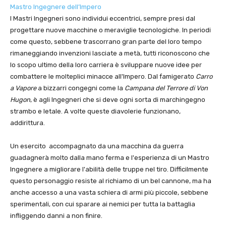
Mastro Ingegnere dell’Impero
I Mastri Ingegneri sono individui eccentrici, sempre presi dal
progettare nuove macchine o meraviglie tecnologiche. In periodi
come questo, sebbene trascorrano gran parte del loro tempo
rimaneggiando invenzioni lasciate a metà, tutti riconoscono che
lo scopo ultimo della loro carriera è sviluppare nuove idee per
combattere le molteplici minacce all'Impero. Dal famigerato
Carro
a Vapore
a bizzarri congegni come la
Campana del Terrore di Von
Hugon
, è agli Ingegneri che si deve ogni sorta di marchingegno
strambo e letale. A volte queste diavolerie funzionano,
addirittura.
Un esercito accompagnato da una macchina da guerra
guadagnerà molto dalla mano ferma e l'esperienza di un Mastro
Ingegnere a migliorare l'abilità delle truppe nel tiro. Difficilmente
questo personaggio resiste al richiamo di un bel cannone, ma ha
anche accesso a una vasta schiera di armi più piccole, sebbene
sperimentali, con cui sparare ai nemici per tutta la battaglia
infliggendo danni a non finire.