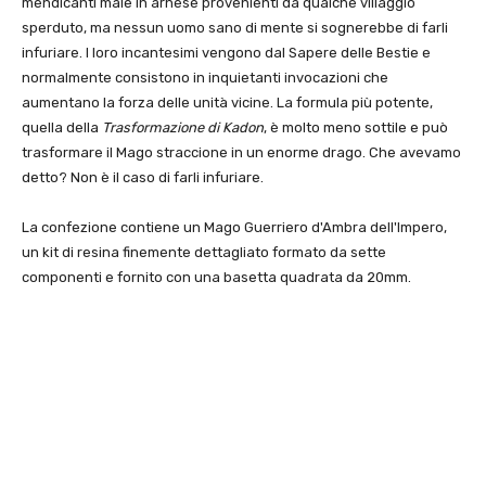
mendicanti male in arnese provenienti da qualche villaggio
sperduto, ma nessun uomo sano di mente si sognerebbe di farli
infuriare. I loro incantesimi vengono dal Sapere delle Bestie e
normalmente consistono in inquietanti invocazioni che
aumentano la forza delle unità vicine. La formula più potente,
quella della
Trasformazione di Kadon
, è molto meno sottile e può
trasformare il Mago straccione in un enorme drago. Che avevamo
detto? Non è il caso di farli infuriare.
La confezione contiene un Mago Guerriero d'Ambra dell'Impero,
un kit di resina finemente dettagliato formato da sette
componenti e fornito con una basetta quadrata da 20mm.