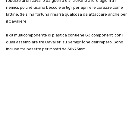
robuste di un cavallo da guerra e si trovano a loro agio fra i
nemici, poiché usano becco e artigli per aprire le corazze come
lattine. Se si ha fortuna rimarrà qualcosa da attaccare anche per
il Cavaliere.
Il kit multicomponente di plastica contiene 83 componenti con i
quali assemblare tre Cavalieri su Semigrifone dell'Impero. Sono
incluse tre basette per Mostri da 50x75mm.