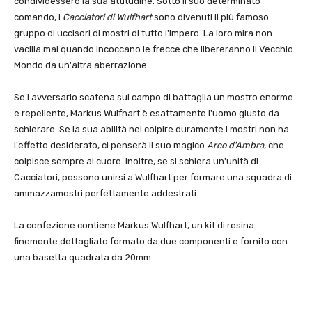
condividessero la sua attitudine. Sotto il suo determinato
comando, i
Cacciatori di Wulfhart
sono divenuti il più famoso
gruppo di uccisori di mostri di tutto l'Impero. La loro mira non
vacilla mai quando incoccano le frecce che libereranno il Vecchio
Mondo da un'altra aberrazione.
Se l avversario scatena sul campo di battaglia un mostro enorme
e repellente, Markus Wulfhart è esattamente l'uomo giusto da
schierare. Se la sua abilità nel colpire duramente i mostri non ha
l'effetto desiderato, ci penserà il suo magico
Arco d'Ambra
, che
colpisce sempre al cuore. Inoltre, se si schiera un'unità di
Cacciatori, possono unirsi a Wulfhart per formare una squadra di
ammazzamostri perfettamente addestrati.
La confezione contiene Markus Wulfhart, un kit di resina
finemente dettagliato formato da due componenti e fornito con
una basetta quadrata da 20mm.