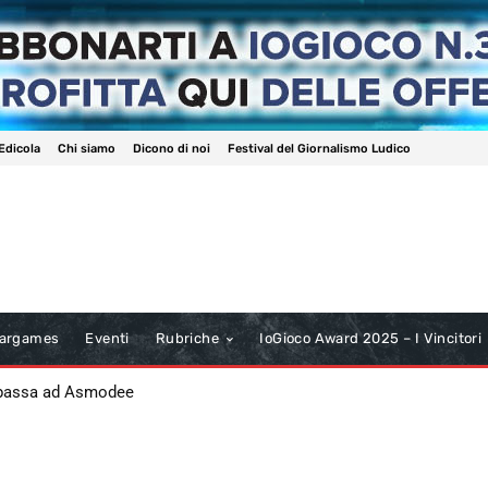
Edicola
Chi siamo
Dicono di noi
Festival del Giornalismo Ludico
argames
Eventi
Rubriche
IoGioco Award 2025 – I Vincitori
 passa ad Asmodee