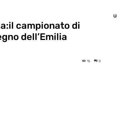
U
ia:il campionato di
egno dell’Emilia
15
0