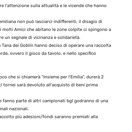
are l'attenzione sulla attualità e le vicende che hanno
miliana non può lasciarci indifferenti, il disagio di
di molti Amici che abitano le zone colpite ci spingono a
re un segnale di vicinanza e solidarietà.
 Tana dei Goblin hanno deciso di operare una raccolta
orde, ovvero il gioco da tavolo, e nello specifico
o che si chiamerà "Insieme per l'Emilia", durerà 2
ti tornei sarà devoluto all'acquisto di beni prima
che fanno parte di altri campionati bgl godranno di una
inali nazionali.
 raccolto più adesioni/fondi saranno premiati alla