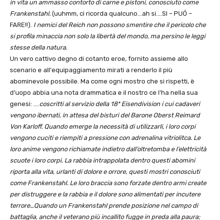
in vita un ammasso contorto di carne e pistoni, conosciuto come
Frankenstahl.
(uuhmm, ci ricorda qualcuno…ah si….SI – PUÓ –
FARE!!).
I nemici del Reich non possono smentire che il pericolo che
si profila minaccia non solo la libertà del mondo, ma persino le leggi
stesse della natura.
Un vero cattivo degno di cotanto eroe, fornito assieme allo
scenario e all'equipaggiamento mirati a renderlo il più
abominevole possibile. Ma come ogni mostro che si rispetti, è
d’uopo abbia una nota drammatica e il nostro ce l’ha nella sua
genesi: ….
coscritti
al servizio della 18ª Eisendivision i cui cadaveri
vengono ibernati, in attesa del bisturi del Barone Oberst Reimard
Von Karloff. Quando emerge la necessità di utilizzarli, i loro corpi
vengono cuciti e riempiti a pressione con adrenalina vitriolitca. Le
loro anime vengono richiamate indietro dall’oltretomba e l’elettricità
scuote i loro corpi. La rabbia intrappolata dentro questi abomini
riporta alla vita, urlanti di dolore e orrore, questi mostri conosciuti
come Frankenstahl. Le loro braccia sono forzate dentro armi create
per distruggere e la rabbia e il dolore sono alimentati per incutere
terrore…Quando un Frankenstahl prende posizione nel campo di
battaglia, anche il veterano più incallito fugge in preda alla paura;