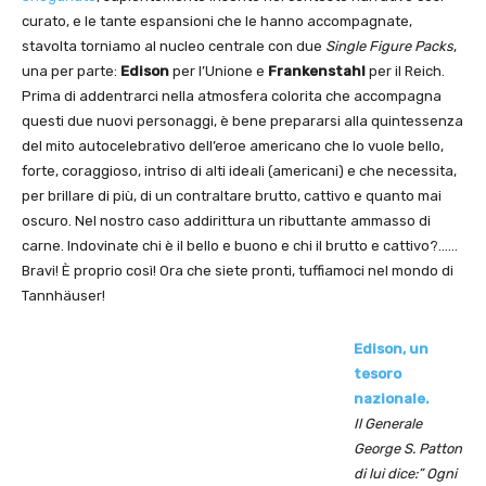
curato, e le tante espansioni che le hanno accompagnate,
stavolta torniamo al nucleo centrale con due
Single Figure Packs
,
una per parte:
Edison
per l’Unione e
Frankenstahl
per il Reich.
Prima di addentrarci nella atmosfera colorita che accompagna
questi due nuovi personaggi, è bene prepararsi alla quintessenza
del mito autocelebrativo dell’eroe americano che lo vuole bello,
forte, coraggioso, intriso di alti ideali (americani) e che necessita,
per brillare di più, di un contraltare brutto, cattivo e quanto mai
oscuro. Nel nostro caso addirittura un ributtante ammasso di
carne. Indovinate chi è il bello e buono e chi il brutto e cattivo?……
Bravi! È proprio così! Ora che siete pronti, tuffiamoci nel mondo di
Tannhäuser!
Edison, un
tesoro
nazionale.
Il Generale
George S. Patton
di lui dice:” Ogni