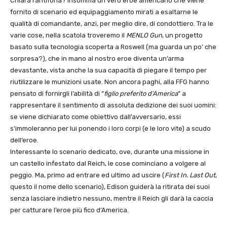
Chiara l’antifona? Insomma un vero eroe americano che viene
fornito di scenario ed equipaggiamento mirati a esaltarne le
qualità di comandante, anzi, per meglio dire, di condottiero. Tra le
varie cose, nella scatola troveremo il
MENLO Gun
, un progetto
basato sulla tecnologia scoperta a Roswell (ma guarda un po’ che
sorpresa?), che in mano al nostro eroe diventa un’arma
devastante, vista anche la sua capacità di piegare il tempo per
riutilizzare le munizioni usate. Non ancora paghi, alla FFG hanno
pensato di fornirgli l’abilità di “
figlio preferito d’America
” a
rappresentare il sentimento di assoluta dedizione dei suoi uomini:
se viene dichiarato come obiettivo dall’avversario, essi
s’immoleranno per lui ponendo i loro corpi (e le loro vite) a scudo
dell’eroe.
Interessante lo scenario dedicato, ove, durante una missione in
un castello infestato dal Reich, le cose cominciano a volgere al
peggio. Ma, primo ad entrare ed ultimo ad uscire (
First In. Last Out
,
questo il nome dello scenario), Edison guiderà la ritirata dei suoi
senza lasciare indietro nessuno, mentre il Reich gli darà la caccia
per catturare l’eroe più fico d’America.