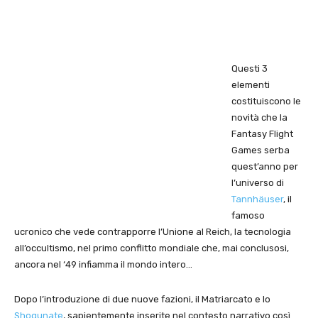
Questi 3
elementi
costituiscono le
novità che la
Fantasy Flight
Games serba
quest’anno per
l’universo di
Tannhäuser
, il
famoso
ucronico che vede contrapporre l’Unione al Reich, la tecnologia
all’occultismo, nel primo conflitto mondiale che, mai conclusosi,
ancora nel ‘49 infiamma il mondo intero…
Dopo l’introduzione di due nuove fazioni, il Matriarcato e lo
Shogunate
, sapientemente inserite nel contesto narrativo così