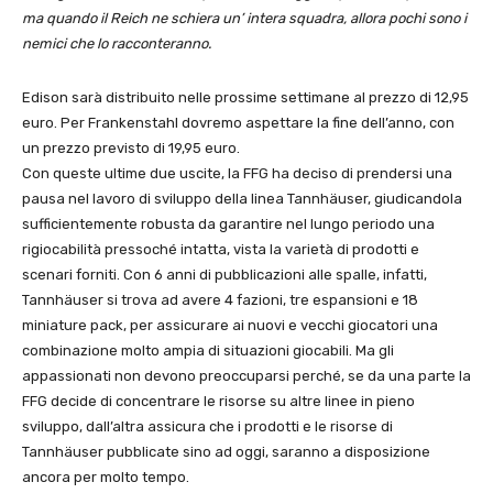
ma quando il Reich ne schiera un’ intera squadra, allora pochi sono i
nemici che lo racconteranno.
Edison sarà distribuito nelle prossime settimane al prezzo di 12,95
euro. Per Frankenstahl dovremo aspettare la fine dell’anno, con
un prezzo previsto di 19,95 euro.
Con queste ultime due uscite, la FFG ha deciso di prendersi una
pausa nel lavoro di sviluppo della linea Tannhäuser, giudicandola
sufficientemente robusta da garantire nel lungo periodo una
rigiocabilità pressoché intatta, vista la varietà di prodotti e
scenari forniti. Con 6 anni di pubblicazioni alle spalle, infatti,
Tannhäuser si trova ad avere 4 fazioni, tre espansioni e 18
miniature pack, per assicurare ai nuovi e vecchi giocatori una
combinazione molto ampia di situazioni giocabili. Ma gli
appassionati non devono preoccuparsi perché, se da una parte la
FFG decide di concentrare le risorse su altre linee in pieno
sviluppo, dall’altra assicura che i prodotti e le risorse di
Tannhäuser pubblicate sino ad oggi, saranno a disposizione
ancora per molto tempo.