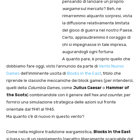
pensando di lanciare un proprio
wargame
sul mercato? Beh, ne
rimarremmo alquanto sorpresi, vista
la diffusione relativamente limitata
del gioco di guerra nel nostro Paese.
Certo, applaudiremmo il coraggio di
chi si impegnasse in tale impresa,
augurandogli ogni fortuna.
A quanto pare, è proprio quello che
dobbiamo fare oggi, visto l’annuncio da parte di
Vento Nuovo
Games
dell’imminente uscita di
Blocks in the East
, titolo che
riprende le classiche meccaniche dei block games (per intenderci,
quelli della
Columbia Games
, come
Julius Caesar
o
Hammer of
the Scots
) combinandole con il genere dell’
hex and counter
, per
fornirci una simulazione strategica delle azioni sul fronte
orientale dal 1941 al 1945.
Ma quanto c’è di nuovo in questo vento?
Come nella migliore tradizione wargamistica,
Blocks in the East
si basa su di un regolamento (peraltro liberamente scaricabile dal