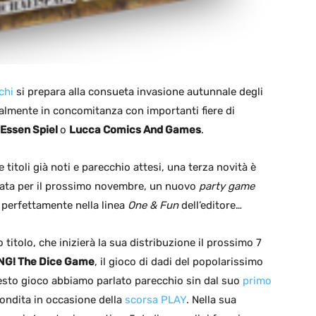
chi
si prepara alla consueta invasione autunnale degli
cialmente in concomitanza con importanti fiere di
Essen Spiel
o
Lucca Comics And Games
.
e titoli già noti e parecchio attesi, una terza novità è
ata per il prossimo novembre, un nuovo
party game
a perfettamente nella linea
One & Fun
dell’editore…
o titolo, che inizierà la sua distribuzione il prossimo 7
NG! The Dice Game
, il gioco di dadi del popolarissimo
esto gioco abbiamo parlato parecchio sin dal suo
primo
ondita in occasione della
scorsa PLAY
. Nella sua