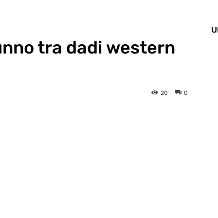
U
unno tra dadi western
20
0