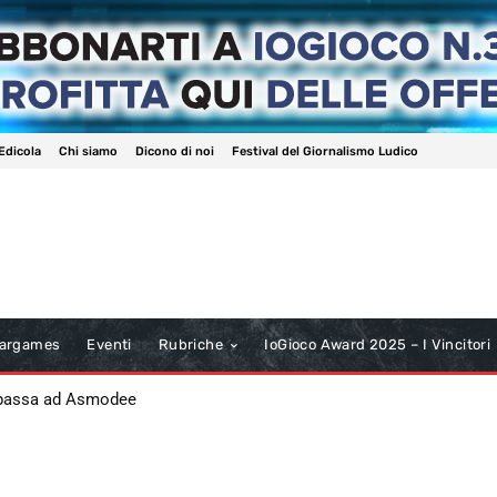
Edicola
Chi siamo
Dicono di noi
Festival del Giornalismo Ludico
argames
Eventi
Rubriche
IoGioco Award 2025 – I Vincitori
 passa ad Asmodee