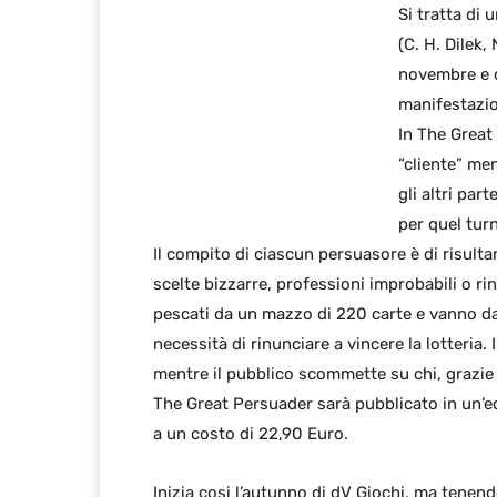
Si tratta di
(C. H. Dilek,
novembre e c
manifestazio
In The Great
“cliente” men
gli altri part
per quel tur
Il compito di ciascun persuasore è di risulta
scelte bizzarre, professioni improbabili o r
pescati da un mazzo di 220 carte e vanno dal
necessità di rinunciare a vincere la lotteria. 
mentre il pubblico scommette su chi, grazie a
The Great Persuader sarà pubblicato in un’ed
a un costo di 22,90 Euro.
Inizia cosi l’autunno di dV Giochi, ma tenend