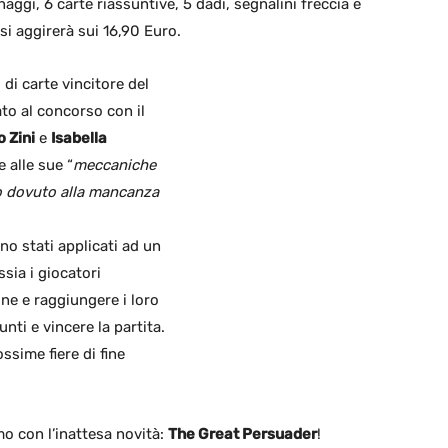
naggi, 6 carte riassuntive, 5 dadi, segnalini freccia e
 si aggirerà sui 16,90 Euro.
o di carte vincitore del
to al concorso con il
o Zini
e
Isabella
 alle sue “
meccaniche
o dovuto alla mancanza
no stati applicati ad un
sia i giocatori
ne e raggiungere i loro
unti e vincere la partita.
ssime fiere di fine
o con l’inattesa novità:
The Great Persuader
!