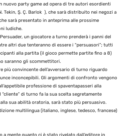
 un nuovo party game ad opera di tre autori esordienti
 N. Tekin, Ş. Ç. Barlok ), che sarà distribuito nei negozi a
he sarà presentato in anteprima alle prossime
ni ludiche.
 Persuader, un giocatore a turno prenderà i panni del
tre altri due tenteranno di essere i “persuasori”; tutti
ecipanti alla partita (il gioco permette partite fino a 8)
no saranno gli scommettitori.
re più convincente dell’avversario di turno riguardo
inunce inconcepibili. Gli argomenti di confronto vengono
l’appetibile professione di spaventapasseri alla
Il “cliente” di turno fa la sua scelta segretamente
lla sua abilità oratoria, sarà stato più persuasivo.
izione multilingua (italiano, inglese, tedesco, francese)
o a mente quanto ci è stato rivelato dall’editore in