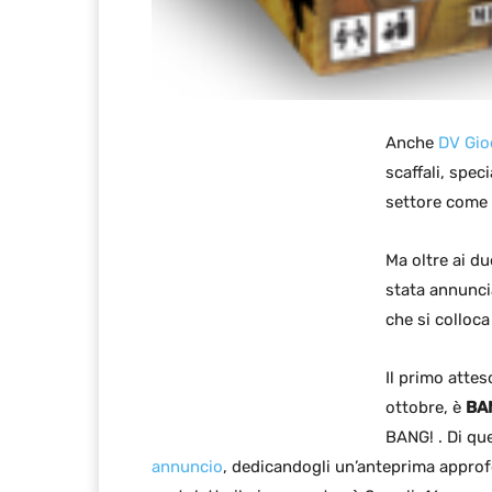
Anche
DV Gio
scaffali, spe
settore come
Ma oltre ai du
stata annunci
che si colloc
Il primo attes
ottobre, è
BA
BANG! . Di qu
annuncio
, dedicandogli un’anteprima approf