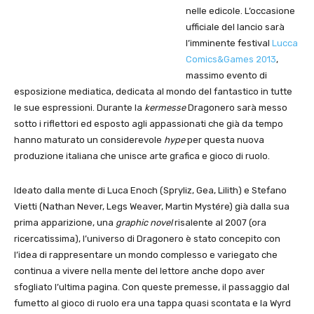
nelle edicole. L’occasione
ufficiale del lancio sarà
l’imminente festival
Lucca
Comics&Games 2013
,
massimo evento di
esposizione mediatica, dedicata al mondo del fantastico in tutte
le sue espressioni. Durante la
kermesse
Dragonero sarà messo
sotto i riflettori ed esposto agli appassionati che già da tempo
hanno maturato un considerevole
hype
per questa nuova
produzione italiana che unisce arte grafica e gioco di ruolo.
Ideato dalla mente di Luca Enoch (Spryliz, Gea, Lilith) e Stefano
Vietti (Nathan Never, Legs Weaver, Martin Mystére) già dalla sua
prima apparizione, una
graphic novel
risalente al 2007 (ora
ricercatissima), l’universo di Dragonero è stato concepito con
l’idea di rappresentare un mondo complesso e variegato che
continua a vivere nella mente del lettore anche dopo aver
sfogliato l’ultima pagina. Con queste premesse, il passaggio dal
fumetto al gioco di ruolo era una tappa quasi scontata e la Wyrd