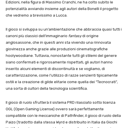
Edizioni, nella figura di Massimo Cranchi, ne ha colto subito le
potenzialità avviando insieme agli autori della Bonelli il progetto
che vedremo a brevissimo a Lucca.
Il gioco si sviluppa su un’ambientazione che abbraccia quasi tutti i
canoni più classici dell’immaginario
fantasy
di origine
anglosassone, che in questi anni sta vivendo una rinnovata
giovinezza anche grazie alle produzioni cinematografiche
hoolywoodiane. Tuttavia, nonostante tutti gli stilemi del genere
siano confermati e rigorosamente rispettati, gli autori hanno
inserito alcuni elementi di discontinuità e se vogliamo, di
caratterizzazione, come l’utilizzo di razze senzienti tipicamente
ostili e la creazione di gilde elitarie come quella dei “Tecnocrati”,
una sorta di cultori della tecnologia scientifica.
Il gioco di ruolo sfrutterà il sistema PRD rilasciato sotto licenza
OGL (Open Gaming License) ovvero sarà perfettamente
compatibile con le meccaniche di Pathfinder, il gioco di ruolo della
Paizo (tradotto dalla stessa Wyrd e distribuito in Italia da Giochi