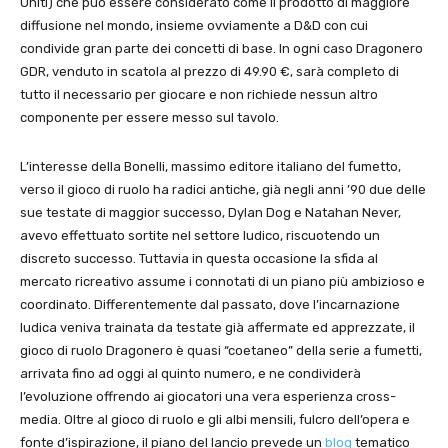
Uniti) che può essere considerato come il prodotto di maggiore
diffusione nel mondo, insieme ovviamente a D&D con cui
condivide gran parte dei concetti di base. In ogni caso Dragonero
GDR, venduto in scatola al prezzo di 49.90 €, sarà completo di
tutto il necessario per giocare e non richiede nessun altro
componente per essere messo sul tavolo.
L’interesse della Bonelli, massimo editore italiano del fumetto,
verso il gioco di ruolo ha radici antiche, già negli anni ’90 due delle
sue testate di maggior successo, Dylan Dog e Natahan Never,
avevo effettuato sortite nel settore ludico, riscuotendo un
discreto successo. Tuttavia in questa occasione la sfida al
mercato ricreativo assume i connotati di un piano più ambizioso e
coordinato. Differentemente dal passato, dove l’incarnazione
ludica veniva trainata da testate già affermate ed apprezzate, il
gioco di ruolo Dragonero è quasi “coetaneo” della serie a fumetti,
arrivata fino ad oggi al quinto numero, e ne condividerà
l’evoluzione offrendo ai giocatori una vera esperienza cross-
media. Oltre al gioco di ruolo e gli albi mensili, fulcro dell’opera e
fonte d’ispirazione, il piano del lancio prevede un
blog
tematico