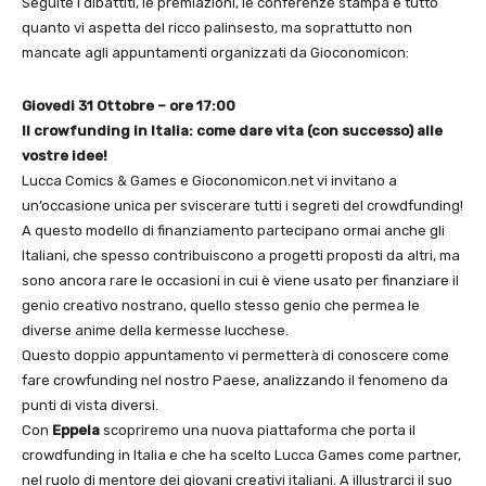
Seguite i dibattiti, le premiazioni, le conferenze stampa e tutto
quanto vi aspetta del ricco palinsesto, ma soprattutto non
mancate agli appuntamenti organizzati da Gioconomicon:
Giovedi 31 Ottobre – ore 17:00
Il crowfunding in Italia: come dare vita (con successo) alle
vostre idee!
Lucca Comics & Games e Gioconomicon.net vi invitano a
un’occasione unica per sviscerare tutti i segreti del crowdfunding!
A questo modello di finanziamento partecipano ormai anche gli
Italiani, che spesso contribuiscono a progetti proposti da altri, ma
sono ancora rare le occasioni in cui è viene usato per finanziare il
genio creativo nostrano, quello stesso genio che permea le
diverse anime della kermesse lucchese.
Questo doppio appuntamento vi permetterà di conoscere come
fare crowfunding nel nostro Paese, analizzando il fenomeno da
punti di vista diversi.
Con
Eppela
scopriremo una nuova piattaforma che porta il
crowdfunding in Italia e che ha scelto Lucca Games come partner,
nel ruolo di mentore dei giovani creativi italiani. A illustrarci il suo