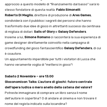
approccio a questo modello di “finanziamento dal basso” sarà lo
stesso fondatore di questa realtà:
Fabio Simonelli
.
Roberto Di Meglio
, direttore di produzione di
Ares Games
,
condividerà con il pubblico i segreti dei percorsi che hanno
trasformato due idee di gioco in altrettanti successi da centinaia
di migliaia di dollari:
Sails of Glory
e
Galaxy Defenders
.
Insieme a lui,
Simone Romano
ci racconterà la sua esperienza di
game designer direttamente coinvolto nella campagna di
crowdfunding del gioco fantascientifico
Galaxy Defenders
, di cui
è coautore.
Un appuntamento imperdibile per tutti i visitatori di Lucca che
hanno veramente voglia di "mettersi in gioco"!
Sabato 2 Novembre – ore 13:00
Gioconomicon Talks: L'autore di giochi: fulcro centrale
dell'opera ludica o mero anello della catena del valore?
Potreste immaginare di comprare un libro senza il nome
dell'autore in copertina? O di andare al cinema e non trovare il
nome del regista indicato sulla locandina?