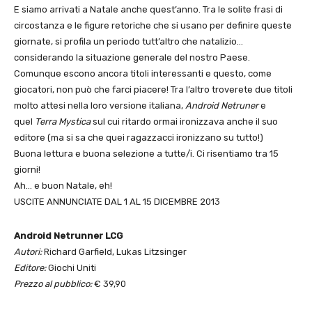
E siamo arrivati a Natale anche quest’anno. Tra le solite frasi di
circostanza e le figure retoriche che si usano per definire queste
giornate, si profila un periodo tutt’altro che natalizio…
considerando la situazione generale del nostro Paese.
Comunque escono ancora titoli interessanti e questo, come
giocatori, non può che farci piacere! Tra l’altro troverete due titoli
molto attesi nella loro versione italiana,
Android Netruner
e
quel
Terra Mystica
sul cui ritardo ormai ironizzava anche il suo
editore (ma si sa che quei ragazzacci ironizzano su tutto!)
Buona lettura e buona selezione a tutte/i. Ci risentiamo tra 15
giorni!
Ah… e buon Natale, eh!
USCITE ANNUNCIATE DAL 1 AL 15 DICEMBRE 2013
Android Netrunner LCG
Autori:
Richard Garfield, Lukas Litzsinger
Editore:
Giochi Uniti
Prezzo al pubblico:
€ 39,90