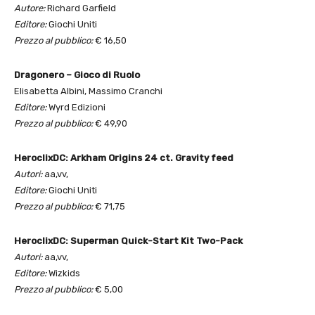
Autore:
Richard Garfield
Editore:
Giochi Uniti
Prezzo al pubblico:
€ 16,50
Dragonero – Gioco di Ruolo
Elisabetta Albini, Massimo Cranchi
Editore:
Wyrd Edizioni
Prezzo al pubblico:
€ 49,90
Heroclix
DC
: Arkham Origins 24 ct. Gravity feed
Autori:
aa,vv,
Editore:
Giochi Uniti
Prezzo al pubblico:
€ 71,75
Heroclix
DC
: Superman Quick-Start Kit Two-Pack
Autori:
aa,vv,
Editore:
Wizkids
Prezzo al pubblico:
€ 5,00