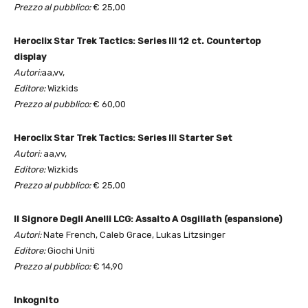
Prezzo al pubblico:
€ 25,00
Heroclix Star Trek Tactics: Series III 12 ct. Countertop
display
Autori:
aa,vv,
Editore:
Wizkids
Prezzo al pubblico:
€ 60,00
Heroclix Star Trek Tactics: Series III Starter Set
Autori:
aa,vv,
Editore:
Wizkids
Prezzo al pubblico:
€ 25,00
Il Signore Degli Anelli LCG: Assalto A Osgiliath (espansione)
Autori:
Nate French, Caleb Grace, Lukas Litzsinger
Editore:
Giochi Uniti
Prezzo al pubblico:
€ 14,90
Inkognito