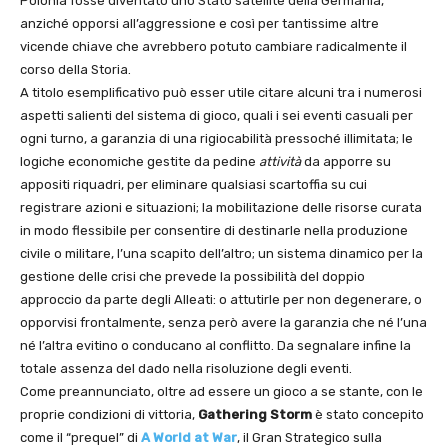
Polonia fosse diventato uno Stato satellite della Germania,
anziché opporsi all’aggressione e così per tantissime altre
vicende chiave che avrebbero potuto cambiare radicalmente il
corso della Storia.
A titolo esemplificativo può esser utile citare alcuni tra i numerosi
aspetti salienti del sistema di gioco, quali i sei eventi casuali per
ogni turno, a garanzia di una rigiocabilità pressoché illimitata; le
logiche economiche gestite da pedine
attività
da apporre su
appositi riquadri, per eliminare qualsiasi scartoffia su cui
registrare azioni e situazioni; la mobilitazione delle risorse curata
in modo flessibile per consentire di destinarle nella produzione
civile o militare, l’una scapito dell’altro; un sistema dinamico per la
gestione delle crisi che prevede la possibilità del doppio
approccio da parte degli Alleati: o attutirle per non degenerare, o
opporvisi frontalmente, senza però avere la garanzia che né l’una
né l’altra evitino o conducano al conflitto. Da segnalare infine la
totale assenza del dado nella risoluzione degli eventi.
Come preannunciato, oltre ad essere un gioco a se stante, con le
proprie condizioni di vittoria,
Gathering Storm
è stato concepito
come il “prequel” di
A World at War
, il Gran Strategico sulla