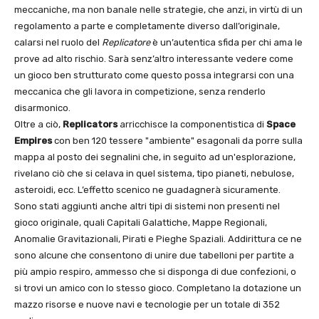
meccaniche, ma non banale nelle strategie, che anzi, in virtù di un
regolamento a parte e completamente diverso dall’originale,
calarsi nel ruolo del
Replicatore
è un’autentica sfida per chi ama le
prove ad alto rischio. Sarà senz’altro interessante vedere come
un gioco ben strutturato come questo possa integrarsi con una
meccanica che gli lavora in competizione, senza renderlo
disarmonico.
Oltre a ciò,
Replicators
arricchisce la componentistica di
Space
Empires
con ben 120 tessere "ambiente" esagonali da porre sulla
mappa al posto dei segnalini che, in seguito ad un'esplorazione,
rivelano ciò che si celava in quel sistema, tipo pianeti, nebulose,
asteroidi, ecc. L’effetto scenico ne guadagnerà sicuramente.
Sono stati aggiunti anche altri tipi di sistemi non presenti nel
gioco originale, quali Capitali Galattiche, Mappe Regionali,
Anomalie Gravitazionali, Pirati e Pieghe Spaziali. Addirittura ce ne
sono alcune che consentono di unire due tabelloni per partite a
più ampio respiro, ammesso che si disponga di due confezioni, o
si trovi un amico con lo stesso gioco. Completano la dotazione un
mazzo risorse e nuove navi e tecnologie per un totale di 352