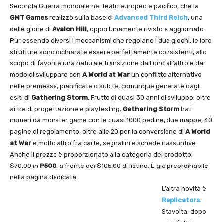
Seconda Guerra mondiale nei teatri europeo e pacifico, che la
GMT Games
realizzò sulla base di
Advanced Third Reich
, una
delle glorie di
Avalon Hill
, opportunamente rivisto e aggiornato.
Pur essendo diversi i meccanismi che regolano i due giochi, le loro
strutture sono dichiarate essere perfettamente consistenti, allo
scopo di favorire una naturale transizione dall’uno all’altro e dar
modo di sviluppare con
A World at War
un conflitto alternativo
nelle premesse, pianificate o subite, comunque generate dagli
esiti di
Gathering Storm
. Frutto di quasi 30 anni di sviluppo, oltre
ai tre di progettazione e playtesting,
Gathering Storm
ha i
numeri da monster game con le quasi 1000 pedine, due mappe, 40
pagine di regolamento, oltre alle 20 per la conversione di
A World
at War
e molto altro fra carte, segnalini e schede riassuntive.
Anche il prezzo è proporzionato alla categoria del prodotto:
$70.00 in
P500
, a fronte dei $105.00 di listino. È già preordinabile
nella pagina dedicata.
L’altra novità è
Replicators
.
Stavolta, dopo