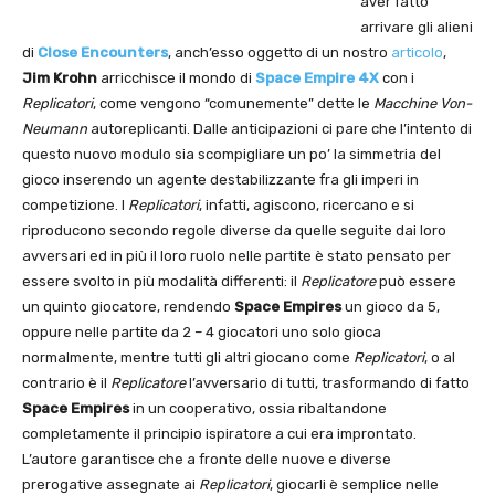
aver fatto
arrivare gli alieni
di
Close Encounters
, anch’esso oggetto di un nostro
articolo
,
Jim Krohn
arricchisce il mondo di
Space Empire 4X
con i
Replicatori
, come vengono “comunemente” dette le
Macchine Von-
Neumann
autoreplicanti. Dalle anticipazioni ci pare che l’intento di
questo nuovo modulo sia scompigliare un po’ la simmetria del
gioco inserendo un agente destabilizzante fra gli imperi in
competizione. I
Replicatori
, infatti, agiscono, ricercano e si
riproducono secondo regole diverse da quelle seguite dai loro
avversari ed in più il loro ruolo nelle partite è stato pensato per
essere svolto in più modalità differenti: il
Replicatore
può essere
un quinto giocatore, rendendo
Space Empires
un gioco da 5,
oppure nelle partite da 2 – 4 giocatori uno solo gioca
normalmente, mentre tutti gli altri giocano come
Replicatori
, o al
contrario è il
Replicatore
l’avversario di tutti, trasformando di fatto
Space Empires
in un cooperativo, ossia ribaltandone
completamente il principio ispiratore a cui era improntato.
L’autore garantisce che a fronte delle nuove e diverse
prerogative assegnate ai
Replicatori
, giocarli è semplice nelle