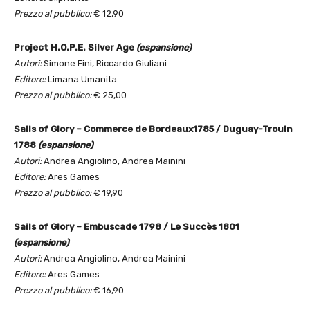
Prezzo al pubblico:
€ 12,90
Project H.O.P.E. Silver Age
(espansione)
Autori:
Simone Fini, Riccardo Giuliani
Editore:
Limana Umanita
Prezzo al pubblico:
€ 25,00
Sails of Glory – Commerce de
Bordeaux
1785 / Duguay-Trouin
1788
(espansione)
Autori:
Andrea Angiolino, Andrea Mainini
Editore:
Ares Games
Prezzo al pubblico:
€ 19,90
Sails of Glory – Embuscade 1798 / Le Succès 1801
(espansione)
Autori:
Andrea Angiolino, Andrea Mainini
Editore:
Ares Games
Prezzo al pubblico:
€ 16,90