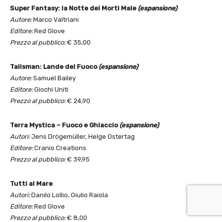
Super Fantasy: la Notte dei Morti Male
(espansione)
Autore:
Marco Valtriani
Editore:
Red Glove
Prezzo al pubblico:
€ 35,00
Talisman: Lande del Fuoco
(espansione)
Autore:
Samuel Bailey
Editore:
Giochi Uniti
Prezzo al pubblico:
€ 24,90
Terra Mystica – Fuoco e Ghiaccio
(espansione)
Autori:
Jens Drögemüller, Helge Ostertag
Editore:
Cranio Creations
Prezzo al pubblico:
€ 39,95
Tutti al Mare
Autori:
Danilo Lollio, Giulio Raiola
Editore:
Red Glove
Prezzo al pubblico:
€ 8,00