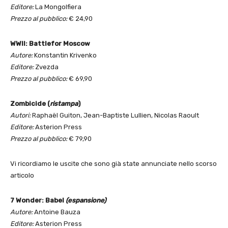
Editore:
La Mongolfiera
Prezzo al pubblico:
€ 24,90
WWII:
Battle
for
Moscow
Autore:
Konstantin Krivenko
Editore:
Zvezda
Prezzo al pubblico:
€ 69,90
Zombicide (
ristampa
)
Autori:
Raphaël Guiton, Jean-Baptiste Lullien, Nicolas Raoult
Editore:
Asterion Press
Prezzo al pubblico:
€ 79,90
Vi ricordiamo le uscite che sono già state annunciate nello scorso
articolo
7 Wonder: Babel
(espansione)
Autore:
Antoine Bauza
Editore:
Asterion Press