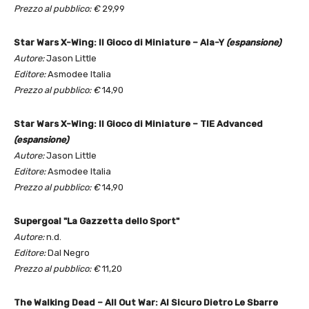
Prezzo al pubblico: €
29,99
Star Wars X-Wing: Il Gioco di Miniature – Ala-Y
(espansione)
Autore:
Jason Little
Editore:
Asmodee Italia
Prezzo al pubblico: €
14,90
Star Wars X-Wing: Il Gioco di Miniature – TIE Advanced
(espansione)
Autore:
Jason Little
Editore:
Asmodee Italia
Prezzo al pubblico: €
14,90
Supergoal "La Gazzetta dello Sport"
Autore:
n.d.
Editore:
Dal Negro
Prezzo al pubblico: €
11,20
The Walking Dead – All Out War: Al Sicuro Dietro Le Sbarre