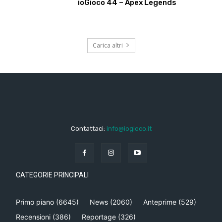
ioGioco 44 – Apex Legends
Carica altri
Contattaci:
info@iogioco.it
CATEGORIE PRINCIPALI
Primo piano
(6645)
News
(2060)
Anteprime
(529)
Recensioni
(386)
Reportage
(326)