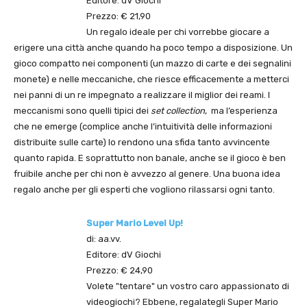
Editore: dV Giochi
Prezzo: € 21,90
Un regalo ideale per chi vorrebbe giocare a
erigere una città anche quando ha poco tempo a disposizione. Un
gioco compatto nei componenti (un mazzo di carte e dei segnalini
monete) e nelle meccaniche, che riesce efficacemente a metterci
nei panni di un re impegnato a realizzare il miglior dei reami. I
meccanismi sono quelli tipici dei
set collection
, ma l’esperienza
che ne emerge (complice anche l’intuitività delle informazioni
distribuite sulle carte) lo rendono una sfida tanto avvincente
quanto rapida. E soprattutto non banale, anche se il gioco è ben
fruibile anche per chi non è avvezzo al genere. Una buona idea
regalo anche per gli esperti che vogliono rilassarsi ogni tanto.
Super Mario Level Up!
di: aa.vv.
Editore: dV Giochi
Prezzo: € 24,90
Volete "tentare" un vostro caro appassionato di
videogiochi? Ebbene, regalategli Super Mario