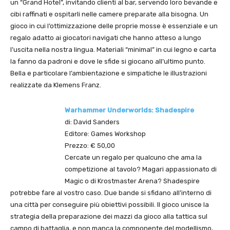
un “Grand Hotel”, invitando clienti al bar, servendo loro bevande e
cibi raffinati e ospitarli nelle camere preparate alla bisogna. Un
gioco in cui l’ottimizzazione delle proprie mosse è essenziale e un
regalo adatto ai giocatori navigati che hanno atteso a lungo
l’uscita nella nostra lingua. Materiali “minimal” in cui legno e carta
la fanno da padroni e dove le sfide si giocano all’ultimo punto.
Bella e particolare l’ambientazione e simpatiche le illustrazioni
realizzate da Klemens Franz.
Warhammer Underworlds: Shadespire
di: David Sanders
Editore: Games Workshop
Prezzo: € 50,00
Cercate un regalo per qualcuno che ama la
competizione al tavolo? Magari appassionato di
Magic o di Krostmaster Arena? Shadespire
potrebbe fare al vostro caso. Due bande si sfidano all’interno di
una città per conseguire più obiettivi possibili. Il gioco unisce la
strategia della preparazione dei mazzi da gioco alla tattica sul
campo di battaglia, e non manca la componente del modellismo,