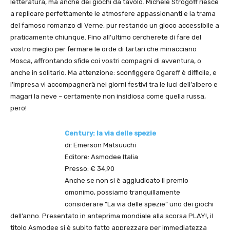
letteratura, ma anche dei giochi da tavolo. Michele Strogoff riesce
a replicare perfettamente le atmosfere appassionanti e la trama
del famoso romanzo di Verne, pur restando un gioco accessibile a
praticamente chiunque. Fino all’ultimo cercherete di fare del
vostro meglio per fermare le orde di tartari che minacciano
Mosca, affrontando sfide coi vostri compagni di avventura, o
anche in solitario. Ma attenzione: sconfiggere Ogareff è difficile, e
l’impresa vi accompagnerà nei giorni festivi tra le luci dell’albero e
magari la neve – certamente non insidiosa come quella russa,
però!
Century: la via delle spezie
di: Emerson Matsuuchi
Editore: Asmodee Italia
Presso: € 34,90
Anche se non si è aggiudicato il premio
omonimo, possiamo tranquillamente
considerare “La via delle spezie” uno dei giochi
dell’anno. Presentato in anteprima mondiale alla scorsa PLAY!, il
titolo Asmodee si è subito fatto apprezzare per immediatezza