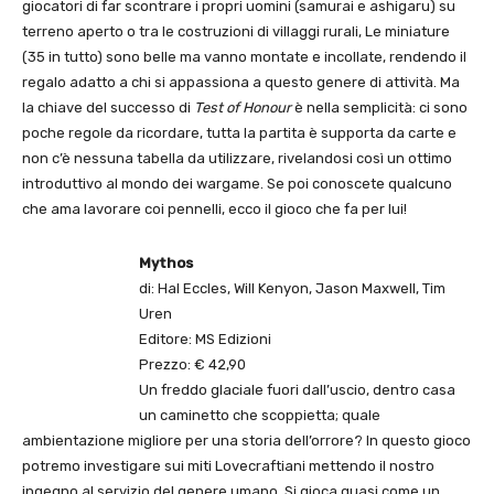
giocatori di far scontrare i propri uomini (samurai e ashigaru) su
terreno aperto o tra le costruzioni di villaggi rurali, Le miniature
(35 in tutto) sono belle ma vanno montate e incollate, rendendo il
regalo adatto a chi si appassiona a questo genere di attività. Ma
la chiave del successo di
Test of Honour
è nella semplicità: ci sono
poche regole da ricordare, tutta la partita è supporta da carte e
non c’è nessuna tabella da utilizzare, rivelandosi così un ottimo
introduttivo al mondo dei wargame. Se poi conoscete qualcuno
che ama lavorare coi pennelli, ecco il gioco che fa per lui!
Mythos
di: Hal Eccles, Will Kenyon, Jason Maxwell, Tim
Uren
Editore: MS Edizioni
Prezzo: € 42,90
Un freddo glaciale fuori dall’uscio, dentro casa
un caminetto che scoppietta; quale
ambientazione migliore per una storia dell’orrore? In questo gioco
potremo investigare sui miti Lovecraftiani mettendo il nostro
ingegno al servizio del genere umano. Si gioca quasi come un