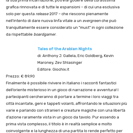
la sua prima incarnazione, potrete godere della curatissima
grafica rinnovata e di tutte le espansioni – di cui una esclusiva
solo per questa
release
2017 – che riescono pienamente
nell'intento di dare nuova linfa vitale a un
evergreen
che può
tranquillamente essere considerato un "must" in ogni collezione
da rispettabile
boardgamer
.
Tales of the Arabian Nights
di: Anthony J. Gallela, Eric Goldberg, Kevin
Maroney, Zev Shlasinger
Editore: Giochix.it
Prezzo: € 89,90
Finalmente è possibile rivivere in italiano i racconti fantastici
dell’oriente misterioso in un gioco di narrazione e avventura! I
partecipanti cercheranno di portare a termine i loro viaggi tra
città incantate, geni e tappeti volanti, affrontando le situazioni più
varie e parlando con stranieri e creature magiche con una libertà
d’azione raramente vista in un gioco da tavolo. Pur essendo a
prima vista complesso, il titolo è in realtà semplice e molto
coinvolgente e la lunghezza di una partita lo rende perfetto per