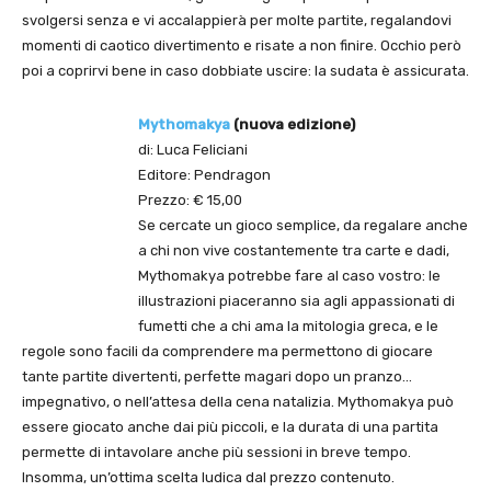
svolgersi senza e vi accalappierà per molte partite, regalandovi
momenti di caotico divertimento e risate a non finire. Occhio però
poi a coprirvi bene in caso dobbiate uscire: la sudata è assicurata.
Mythomakya
(nuova edizione)
di: Luca Feliciani
Editore: Pendragon
Prezzo: € 15,00
Se cercate un gioco semplice, da regalare anche
a chi non vive costantemente tra carte e dadi,
Mythomakya potrebbe fare al caso vostro: le
illustrazioni piaceranno sia agli appassionati di
fumetti che a chi ama la mitologia greca, e le
regole sono facili da comprendere ma permettono di giocare
tante partite divertenti, perfette magari dopo un pranzo…
impegnativo, o nell’attesa della cena natalizia. Mythomakya può
essere giocato anche dai più piccoli, e la durata di una partita
permette di intavolare anche più sessioni in breve tempo.
Insomma, un’ottima scelta ludica dal prezzo contenuto.