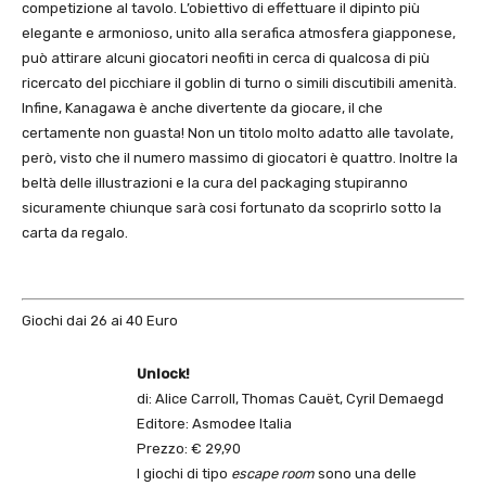
competizione al tavolo. L’obiettivo di effettuare il dipinto più
elegante e armonioso, unito alla serafica atmosfera giapponese,
può attirare alcuni giocatori neofiti in cerca di qualcosa di più
ricercato del picchiare il goblin di turno o simili discutibili amenità.
Infine, Kanagawa è anche divertente da giocare, il che
certamente non guasta! Non un titolo molto adatto alle tavolate,
però, visto che il numero massimo di giocatori è quattro. Inoltre la
beltà delle illustrazioni e la cura del packaging stupiranno
sicuramente chiunque sarà cosi fortunato da scoprirlo sotto la
carta da regalo.
Giochi dai 26 ai 40 Euro
Unlock!
di: Alice Carroll, Thomas Cauët, Cyril Demaegd
Editore: Asmodee Italia
Prezzo: € 29,90
I giochi di tipo
escape room
sono una delle