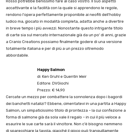
Rosso potrebbe benissimo fare al caso vostro. Il suo aspetto
accattivante e la facilità con la quale si apprendono le regole,
rendono l'opera perfettamente proponibile ai neofiti dell'hobby
ludico ma, giocato in modalità completa, adatta anche a divertire
in breve tempo i più avvezzi. Nonostante questo intrigante titolo
di carte sia sul mercato internazionale già da un po' di anni, grazie
a Cranio Creations possiamo finalmente godere di una versione
totalmente italiana e per di più a un prezzo oltremodo
abbordabile.
Happy Salmon
di: Ken Gruhl e Quentin Weir
Editore: DVGiochi
Prezzo: € 14,90
Cercate un mezzo per combattere la sonnolenza dopo i bagordi
dei banchetti natalizi? Ebbene, cimentatevi in una partita a Happy
Salmon, un simpaticissimo titolo di prontezza – la cui confezione a
forma di salmone già da sola vale il regalo – in cui il più veloce a
esaurire le sue carte sarà il vincitore. Non c'è bisogno nemmeno
di sparecchiare la tavola, giacché il gioco può tranquillamente