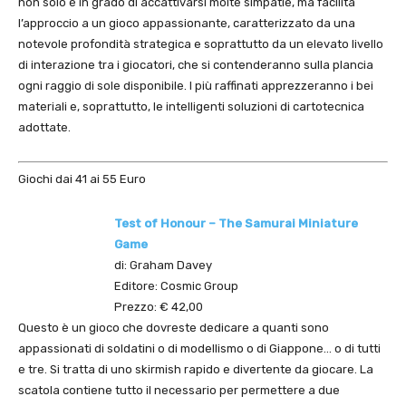
non solo è in grado di accattivarsi molte simpatie, ma facilità
l’approccio a un gioco appassionante, caratterizzato da una
notevole profondità strategica e soprattutto da un elevato livello
di interazione tra i giocatori, che si contenderanno sulla plancia
ogni raggio di sole disponibile. I più raffinati apprezzeranno i bei
materiali e, soprattutto, le intelligenti soluzioni di cartotecnica
adottate.
Giochi dai 41 ai 55 Euro
Test of Honour – The Samurai Miniature
Game
di: Graham Davey
Editore: Cosmic Group
Prezzo: € 42,00
Questo è un gioco che dovreste dedicare a quanti sono
appassionati di soldatini o di modellismo o di Giappone… o di tutti
e tre. Si tratta di uno skirmish rapido e divertente da giocare. La
scatola contiene tutto il necessario per permettere a due