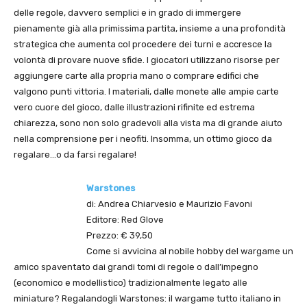
delle regole, davvero semplici e in grado di immergere
pienamente già alla primissima partita, insieme a una profondità
strategica che aumenta col procedere dei turni e accresce la
volontà di provare nuove sfide. I giocatori utilizzano risorse per
aggiungere carte alla propria mano o comprare edifici che
valgono punti vittoria. I materiali, dalle monete alle ampie carte
vero cuore del gioco, dalle illustrazioni rifinite ed estrema
chiarezza, sono non solo gradevoli alla vista ma di grande aiuto
nella comprensione per i neofiti. Insomma, un ottimo gioco da
regalare…o da farsi regalare!
Warstones
di: Andrea Chiarvesio e Maurizio Favoni
Editore: Red Glove
Prezzo: € 39,50
Come si avvicina al nobile hobby del wargame un
amico spaventato dai grandi tomi di regole o dall’impegno
(economico e modellistico) tradizionalmente legato alle
miniature? Regalandogli Warstones: il wargame tutto italiano in