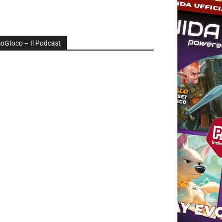
ioGIoco – Il Podcast
udio
layer