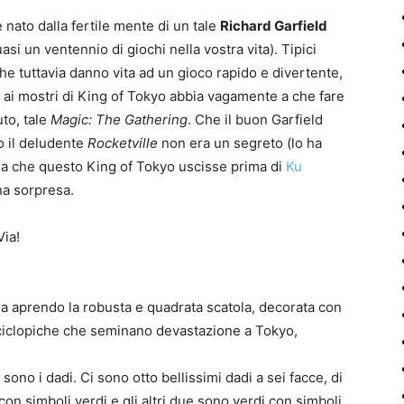
 nato dalla fertile mente di un tale
Richard Garfield
si un ventennio di giochi nella vostra vita). Tipici
che tuttavia danno vita ad un gioco rapido e divertente,
ato ai mostri di King of Tokyo abbia vagamente a che fare
to, tale
Magic: The Gathering
. Che il buon Garfield
po il deludente
Rocketville
non era un segreto (lo ha
ma che questo King of Tokyo uscisse prima di
Ku
una sorpresa.
Via!
 Ma aprendo la robusta e quadrata scatola, decorata con
e ciclopiche che seminano devastazione a Tokyo,
 sono i dadi. Ci sono otto bellissimi dadi a sei facce, di
con simboli verdi e gli altri due sono verdi con simboli