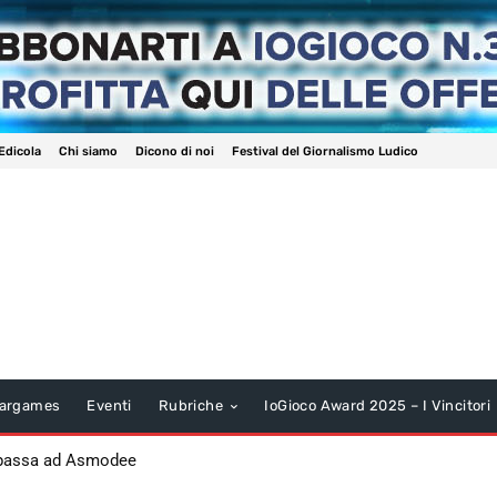
Edicola
Chi siamo
Dicono di noi
Festival del Giornalismo Ludico
argames
Eventi
Rubriche
IoGioco Award 2025 – I Vincitori
 passa ad Asmodee