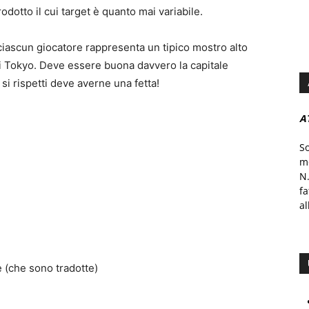
rodotto il cui target è quanto mai variabile.
ciascun giocatore rappresenta un tipico mostro alto
i Tokyo. Deve essere buona davvero la capitale
si rispetti deve averne una fetta!
A
S
mo
N.
f
al
e (che sono tradotte)