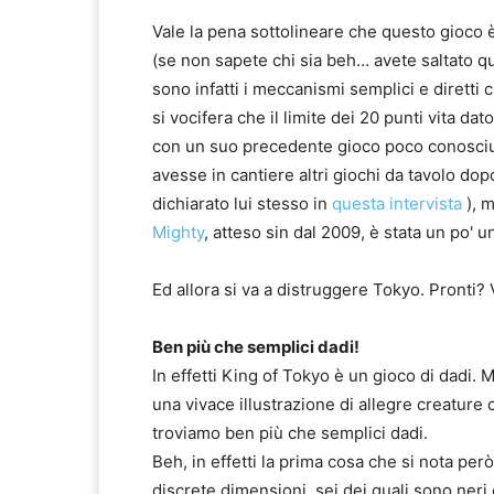
Vale la pena sottolineare che questo gioco è
(se non sapete chi sia beh… avete saltato qua
sono infatti i meccanismi semplici e diretti 
si vocifera che il limite dei 20 punti vita d
con un suo precedente gioco poco conosciu
avesse in cantiere altri giochi da tavolo do
dichiarato lui stesso in
questa intervista
), 
Mighty
, atteso sin dal 2009, è stata un po' 
Ed allora si va a distruggere Tokyo. Pronti? 
Ben più che semplici dadi!
In effetti King of Tokyo è un gioco di dadi.
una vivace illustrazione di allegre creatur
troviamo ben più che semplici dadi.
Beh, in effetti la prima cosa che si nota però
discrete dimensioni, sei dei quali sono neri 