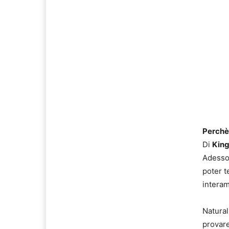
Perchè
Di
King
Adesso 
poter t
interam
Natural
provar