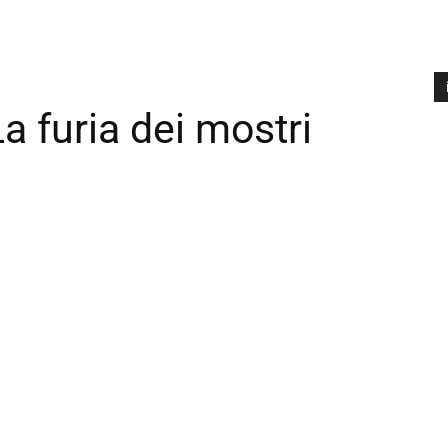
a furia dei mostri
A
P