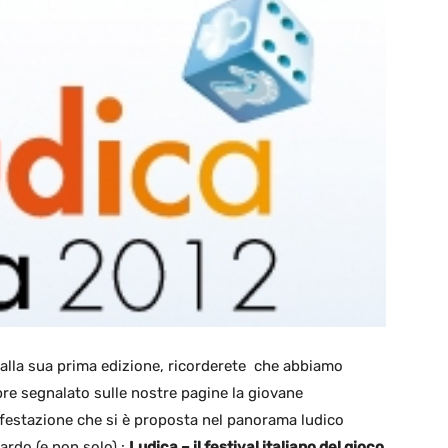
dalla sua prima edizione, ricorderete che abbiamo
re segnalato sulle nostre pagine la giovane
festazione che si è proposta nel panorama ludico
ardo (e non solo) :
Ludica – il festival italiano del gioco