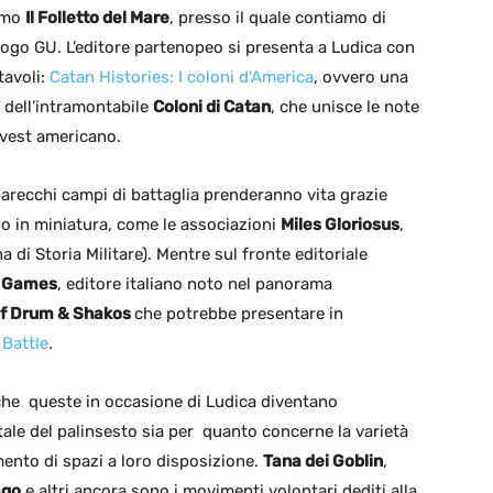
emo
Il Folletto del Mare
, presso il quale contiamo di
alogo GU. L’editore partenopeo si presenta a Ludica con
tavoli:
Catan Histories: I coloni d'America
, ovvero una
i dell’intramontabile
Coloni di Catan
, che unisce le note
ovest americano.
arecchi campi di battaglia prenderanno vita grazie
rso in miniatura, come le associazioni
Miles Gloriosus
,
di Storia Militare). Mentre sul fronte editoriale
 Games
, editore italiano noto nel panorama
f Drum & Shakos
che potrebbe presentare in
 Battle
.
 che queste in occasione di Ludica diventano
ale del palinsesto sia per quanto concerne la varietà
timento di spazi a loro disposizione.
Tana dei Goblin
,
ago
e altri ancora sono i movimenti volontari dediti alla