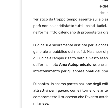
e de
desi
fieristico da troppo tempo assente sulla pia
però non ha soddisfatto tutti i palati ludici
nell’ormai fitto calendario di proposte tra gr
Ludica si è sicuramente distinta per le occasio
generale al pubblico dei neofiti. Ma ancor d
di Ludica è l’ampio risalto dato al vasto eserc
dell’ormai nota
Area Autoproduzione
, che a
intrattenimento per gli appassionati del
boa
Di contro, la scarsa partecipazione degli edi
attrattivi per i
gamer
, come i tornei o le an
compromesso il successo che l’evento avreb
milanese.