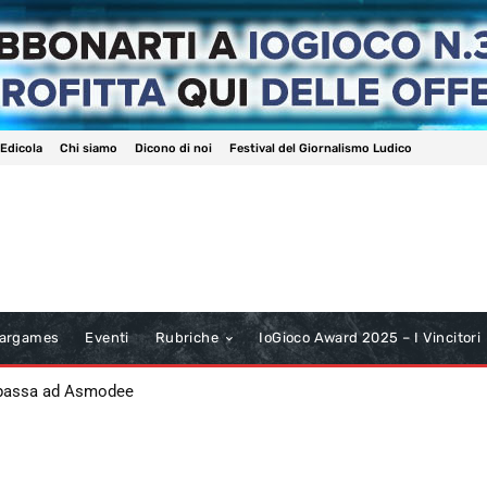
 Edicola
Chi siamo
Dicono di noi
Festival del Giornalismo Ludico
argames
Eventi
Rubriche
IoGioco Award 2025 – I Vincitori
 passa ad Asmodee