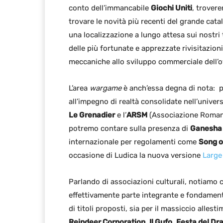
conto dell’immancabile
Giochi Uniti
, trover
trovare le novità più recenti del grande cat
una localizzazione a lungo attesa sui nostri 
delle più fortunate e apprezzate rivisitazion
meccaniche allo sviluppo commerciale dell’
L’area
wargame
è anch’essa degna di nota: p
all’impegno di realtà consolidate nell’unive
Le Grenadier
e l’
ARSM
(Associazione Romana 
potremo contare sulla presenza di
Ganesha
internazionale per regolamenti come
Song o
occasione di Ludica la nuova versione
Large
Parlando di associazioni culturali, notiamo
effettivamente parte integrante e fondament
di titoli proposti, sia per il massiccio alles
Reindeer Corporation
,
Il Gufo
,
Festa del Dr