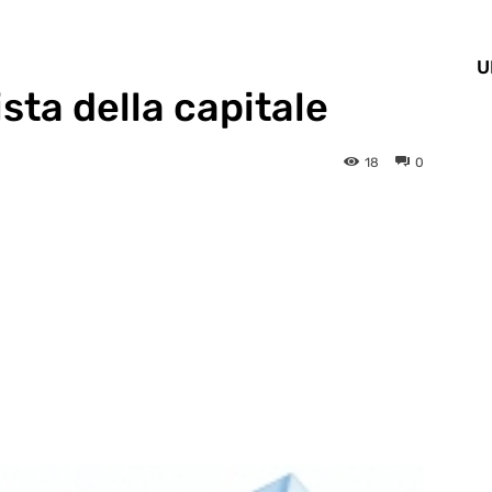
U
sta della capitale
18
0