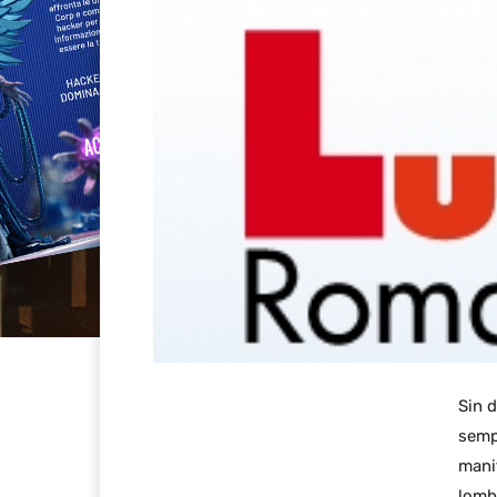
Sin 
semp
mani
lomb