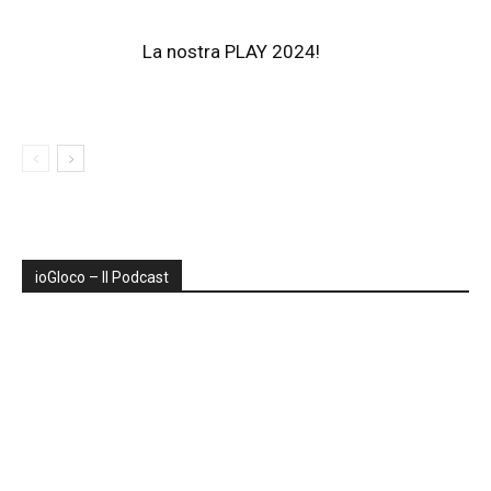
La nostra PLAY 2024!
ioGIoco – Il Podcast
Audio
Player