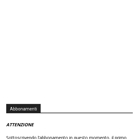
Previous
Show
Next
Episode
Episodes
Episo
Show
List
Podcast
Information
Abbonamenti
ATTENZIONE
Sottoscrivendo l’abbonamento in questo momento, il primo