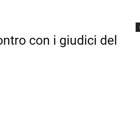
ntro con i giudici del
A
P