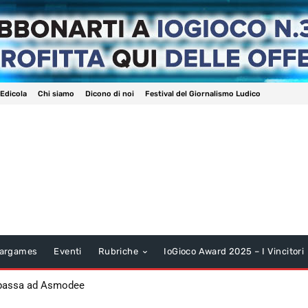
 Edicola
Chi siamo
Dicono di noi
Festival del Giornalismo Ludico
argames
Eventi
Rubriche
IoGioco Award 2025 – I Vincitori
 passa ad Asmodee