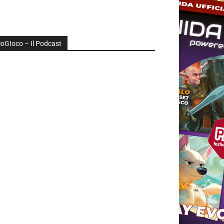
ioGIoco – Il Podcast
udio
layer