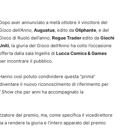
Dopo aver annunciato a metà ottobre il vincitore del
Gioco dell’Anno
,
Augustus
, edito da
Oliphante
, e del
Gioco di Ruolo dell’anno,
Rogue Trader
edito da
Giochi
0
Uniti
, la giuria del Gioco dell’Anno ha colto l’occasione
4
offerta dalla sala Ingellis di
Lucca Comics & Games
per incontrare il pubblico.
Hanno così potuto condividere questa “prima”
 diventare il nuovo riconoscimento di riferimento per
f Show
che per anni ha accompagnato la
zatore del premio, ma, come specifica il vicedirettore
 a rendere la giuria e l’intero apparato del premio