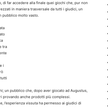
, di far accedere alla finale quei giochi che, pur non
zati in maniera trasversale da tutti i giudici, un
n pubblico molto vasto.
ata
ato
ca
e tra
mente
e i
erò
tutti
hi; un pubblico che, dopo aver giocato ad Augustus,
ari provando anche prodotti più complessi.
e, l’esperienza vissuta ha permesso ai giudici di