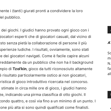
nte i (tanti) giurati pronti a condividere la loro
el pubblico.
dei giochi. I giudici hanno provato ogni gioco con i
iocatori esperti che di giocatori casuali, dal vicino di
A
esto senza pietà la collaborazione di persone il più
sperienze ludiche. I risultati, ovviamente, sono stati
S
e dei giocatori navigati. Come è facile capire alcuni
mo
ti freddamente da un pubblico che non ha il background
N.
f
empio di
Tzol’kin
, gioco da tutti riconosciuto altamente
al
 risultato particolarmente ostico ai non giocatori,
istica di gioco introduttivo ricercata nel concorso.
stimate in circa mille ore di gioco, i giudici hanno
e, indicando una pirma classifica di otto giochi. Il
condo quattro, e così via fino a un minimo di un punto. I
ne più alta si sono quindi qualificati come finalisti.