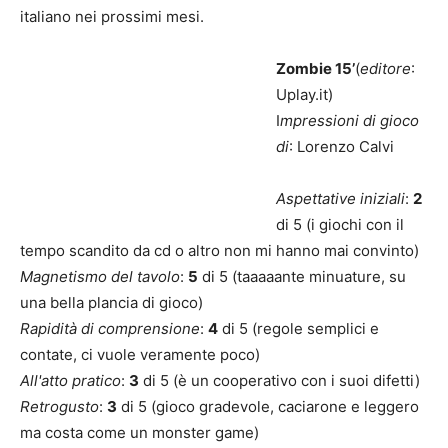
italiano nei prossimi mesi.
Zombie 15’
(
editore
:
Uplay.it)
I
mpressioni di gioco
di
: Lorenzo Calvi
Aspettative iniziali
:
2
di 5 (i giochi con il
tempo scandito da cd o altro non mi hanno mai convinto)
Magnetismo del tavolo
:
5
di 5 (taaaaante minuature, su
una bella plancia di gioco)
Rapidità di comprensione
:
4
di 5 (regole semplici e
contate, ci vuole veramente poco)
All'atto pratico
:
3
di 5 (è un cooperativo con i suoi difetti)
Retrogusto
:
3
di 5 (gioco gradevole, caciarone e leggero
ma costa come un monster game)