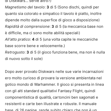
di Diskwars… serve altro?)
Magnetismo del tavolo
:
3
di 5 (Sono dischi, quindi per
quanto sia colorato e simpatico il tavolo è piatto, inoltre
dipende molto dalla superfice di gioco a disposizione)
Rapidità di comprensione
:
3
di 5 (la meccanica base non
è difficile, ma ci sono molte abilità speciali)
All'atto pratico
:
4
di 5 (una volta capite le meccaniche
base scorre bene e velocemente.)
Retrogusto
:
3
di 5 (il gioco funziona bene, ma non è nulla
di nuovo sotto il sole)
Dopo aver provato Diskwars nelle sue varie incarnazioni
ero molto curioso di provare la versione ambientata nel
gotico mondo di Warhammer. Il gioco si presenta in linea
con gli alti standard qualitativi Fantasy Flight, quindi
componentistica di qualità, cartoncini ben sagomati e
resistenti e carte ben illustrate e robuste. Il manuale
base, di 26 pagine, rende subito chiaro che non è un