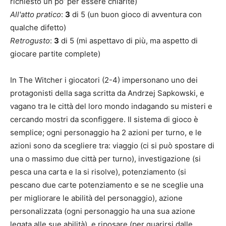
richiesto un po’ per essere chiarite)
All'atto pratico
:
3
di 5 (un buon gioco di avventura con
qualche difetto)
Retrogusto
:
3
di 5 (mi aspettavo di più, ma aspetto di
giocare partite complete)
In The Witcher i giocatori (2-4) impersonano uno dei
protagonisti della saga scritta da Andrzej Sapkowski, e
vagano tra le città del loro mondo indagando su misteri e
cercando mostri da sconfiggere. Il sistema di gioco è
semplice; ogni personaggio ha 2 azioni per turno, e le
azioni sono da scegliere tra: viaggio (ci si può spostare di
una o massimo due città per turno), investigazione (si
pesca una carta e la si risolve), potenziamento (si
pescano due carte potenziamento e se ne sceglie una
per migliorare le abilità del personaggio), azione
personalizzata (ogni personaggio ha una sua azione
legata alle sue abilità), e riposare (per guarirsi dalle