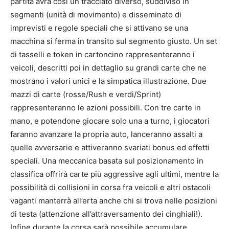
partita avrà così un tracciato diverso, suddiviso in
segmenti (unità di movimento) e disseminato di
imprevisti e regole speciali che si attivano se una
macchina si ferma in transito sul segmento giusto. Un set
di tasselli e token in cartoncino rappresenteranno i
veicoli, descritti poi in dettaglio su grandi carte che ne
mostrano i valori unici e la simpatica illustrazione. Due
mazzi di carte (rosse/Rush e verdi/Sprint)
rappresenteranno le azioni possibili. Con tre carte in
mano, e potendone giocare solo una a turno, i giocatori
faranno avanzare la propria auto, lanceranno assalti a
quelle avversarie e attiveranno svariati bonus ed effetti
speciali. Una meccanica basata sul posizionamento in
classifica offrirà carte più aggressive agli ultimi, mentre la
possibilità di collisioni in corsa fra veicoli e altri ostacoli
vaganti manterrà all’erta anche chi si trova nelle posizioni
di testa (attenzione all’attraversamento dei cinghiali!).
Infine durante la corsa sarà possibile accumulare