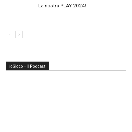
La nostra PLAY 2024!
ioGIoco – Il Podcast
Audio
Player