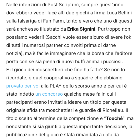
Nelle intenzioni di Post Scriptum, sempre quest’anno
dovrebbero veder luce alti due giochi a firma Luca Bellini
sulla falsariga di Fun Farm, tanto è vero che uno di questi
sarà anch’esso illustrato da
Erika Signini
. Purtroppo non
possiamo vederli (Sacchi vuole esser sicuro di avere l’ok
di tutti i numerosi partner coinvolti prima di darne
notizia), ma è facile immaginare che la borsa che l’editore
porta con se sia piena di nuovi buffi animali pucciosi.
E il gioco dei moschettieri che fine ha fatto? Se non lo
ricordate, è quel cooperativo a squadre che abbiamo
provato per voi
alla PLAY dello scorso anno e per cui è
stato indetto
un concorso
qualche mese fa in cui i
partecipanti erano invitati a ideare un titolo per questa
originale sfida tra moschettieri e guardie di Richelieu. Il
titolo scelto al termine della competizione è “
Touché
”, ma
nonostante si sia giunti a questa importante decisione, la
pubblicazione del gioco è stata rimandata a data da