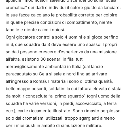
applichi i modificatori salendo o scendendo sulla “scala
cromatica” dei dadi e individui il colore giusto da lanciare:
le sue facce calcolano le probabilità corrette per colpire
in quelle precise condizioni di combattimento, niente
tabelle e niente calcoli noiosi.
Ogni giocatore controlla solo 4 uomini e si gioca perfino
in 6, due squadre da 3 deve essere uno spasso! I propri
soldati possono crescere d’esperienza da una missione
all’altra, esistono 30 scenari in fila, tutti
meravigliosamente ambientati in Italia (dal lancio
paracadutato su Gela si sale a nord fino ad arrivare
all’ingresso a Roma). I materiali sono di ottima qualità,
belle mappe pesanti, soldatini la cui fattura elevata è stata
da molti riconosciuta “al primo sguardo” (ogni uomo della
squadra ha varie versioni, in piedi, accovacciato, a terra,
ecc.), carte riccamente illustrate. Sono rimasto perplesso
solo dai cromatismi utilizzati, troppo sgargianti almeno
per i miei gusti in ambito di simulazione militare.