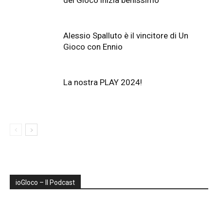
del Gioco inizia benissimo
Alessio Spalluto è il vincitore di Un
Gioco con Ennio
La nostra PLAY 2024!
ioGIoco – Il Podcast
Audio
Player