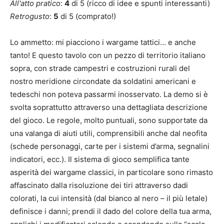
All'atto pratico
:
4
di 5 (ricco di idee e spunti interessanti)
Retrogusto
:
5
di 5 (comprato!)
Lo ammetto: mi piacciono i wargame tattici… e anche
tanto! E questo tavolo con un pezzo di territorio italiano
sopra, con strade campestri e costruzioni rurali del
nostro meridione circondate da soldatini americani e
tedeschi non poteva passarmi inosservato. La demo si è
svolta soprattutto attraverso una dettagliata descrizione
del gioco. Le regole, molto puntuali, sono supportate da
una valanga di aiuti utili, comprensibili anche dal neofita
(schede personaggi, carte per i sistemi d’arma, segnalini
indicatori, ecc.). Il sistema di gioco semplifica tante
asperità dei wargame classici, in particolare sono rimasto
affascinato dalla risoluzione dei tiri attraverso dadi
colorati, la cui intensità (dal bianco al nero – il più letale)
definisce i danni; prendi il dado del colore della tua arma,