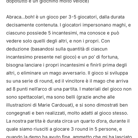
dopotutto è un giochino molto veloce)
Abraca…boh! è un gioco per 3-5 giocatori, dalla durata
decisamente contenuta. I giocatori impersonano maghi, e
ciascuno possiede 5 incantesimi, ma conosce e può
vedere solo quelli degli altri, e non i propri. Con
deduzione (basandosi sulla quantità di ciascun
incantesimo presente nel gioco) e un po’ di fortuna,
bisogna lanciare i propri incantesimi e finirli prima degli
altri, o eliminare un mago avversario. Il gioco si sviluppa
su una serie di round, ed il vincitore è il mago che arriva
ad 8 punti nell’arco di una partita. I materiali del gioco non
sono spettacolari, ma sono belli (grazie anche alle
illustrazioni di Marie Cardouat), e si sono dimostrati ben
congegnati e ben realizzati, molto adatti al gioco stesso.
La nostra partita è durata circa un quarto d’ora, durante il
quale siamo riusciti a giocare 3 round in 5 persone, e
quando la demo ha avuto fine, ammetto che mi ha lasciato