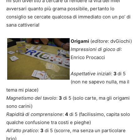
mi son divertito a cercare di rendere la vita dei miei
avversari quanto più grama possibile, pertanto lo
consiglio se cercate qualcosa di immediato con un po’ di
sana cattiveria!
Origami
(
editore
: dvGiochi)
Impressioni di gioco di
:
Enrico Procacci
Aspettative iniziali
:
3
di 5
(non ne sapevo nulla, ma il
tema mi piace)
Magnetismo del tavolo
:
3
di 5 (solo carte, ma gli origami
sono carini)
Rapidità di comprensione
:
4
di 5 (facilissimo, capita solo
qualche confusione tra costi e pieghe)
All'atto pratico
:
3
di 5 (scorre, ma senza un particolare
brio)