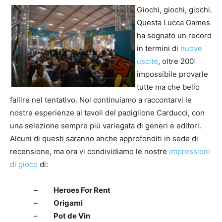
Giochi, giochi, giochi.
Questa Lucca Games
ha segnato un record
in termini di
nuove
uscite
, oltre 200:
impossibile provarle
tutte ma che bello
fallire nel tentativo. Noi continuiamo a raccontarvi le
nostre esperienze ai tavoli del padiglione Carducci, con
una selezione sempre più variegata di generi e editori.
Alcuni di questi saranno anche approfonditi in sede di
recensione, ma ora vi condividiamo le nostre
impressioni
di gioco
di:
–
Heroes For Rent
–
Origami
–
Pot de Vin