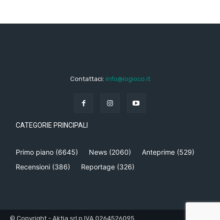
Contattaci:
info@iogioco.it
CATEGORIE PRINCIPALI
Primo piano
(6645)
News
(2060)
Anteprime
(529)
Recensioni
(386)
Reportage
(326)
© Copyright - Aktia srl p.IVA 0264526095